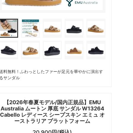
（CHANEL）
ジョイリッチ
（JoyRich）
ステイトオブエスケープ
（State of Escape）
スワドルデザインズ
（Swaddle Designs）
送料無料！ふわっとしたファーが足元を華やかに演出す
ソルドス
るサンダル
（Soludos）
チビジュエルズ
（Chibi Jewels）
【2026年春夏モデル/国内正規品】EMU
Australia ムートン 厚底 サンダル W13264
トゥミ
Cabello レディース シープスキン エミュ オ
（TUMI）
ーストラリア プラットフォーム
トムズ
20,900円(税込)