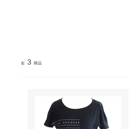
《V&Aカルティエ展限定》パンテール＆フラミンゴ 刺
不思議の国のアリス～alice in
ピンク
カシウエア
カペリ
wonderland～
（Kashwere）
《Maison Margiela》5ACバッグ特集｜MINI・MICR
（Cappe
《THE NORTH FACE》遊び心あふれるミニチュアア
ブラック - カラー別商品検索
イエロ
キス
キッチ
《MUCENT》韓国トレンドを纏う新定番キャップ
（Kith NYC）
（Kits
《SUMMER SALE》人気ブランド夏のセール｜バッ
ブルー - カラー別商品検索
オレン
キャメロンハワイ
クササ
ブラウン - カラー別商品検索
グリー
（Cameron Hawaii）
（Kusa 
★リゾート＆トラベルグッズコーナー★
★水着
クリスチャンディオール
クロエ
3
全
商品
（Christian Dior）
（CHL
タイムセール！
クリア
コムデギャルソン
サーア
（COMME des GARCONS）
（Sir Al
冬の人気ブランドアイテム！
ベアフ
ブラン
サムソナイト
サムド
（Samsonite）
（Samu
ジェシースティール
ジェッ
(Jessie Steele)
（Jet b
ジミーチュウ
ジャガ