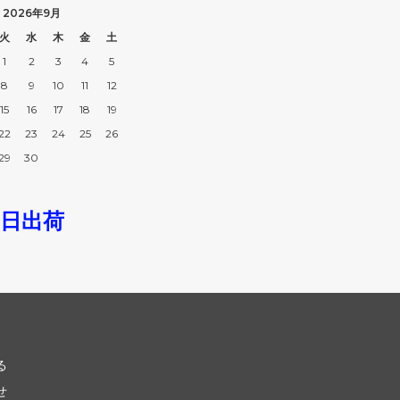
i Charm）
（TOM WOOD）
2026年9月
火
水
木
金
土
クブランド
トラニ
k Brand）
（Tolani）
1
2
3
4
5
8
9
10
11
12
ヨークハット
バーバリー
15
16
17
18
19
ork Hat）
（BURBERRY）
22
23
24
25
26
バザール
29
30
GU）
（VARZAR）
ゥー
ビービーダコタ
即日出荷
do）
（BB Dakota）
ゴボス
フィールドキャンディー
 BOSS）
（Field Candy）
ダシオン ルイ・ヴィトン
フォントラブクロージング
tion Louis Vuitton）
（Fontlab Clothing）
る
プリンプ
せ
DA）
（Primp）