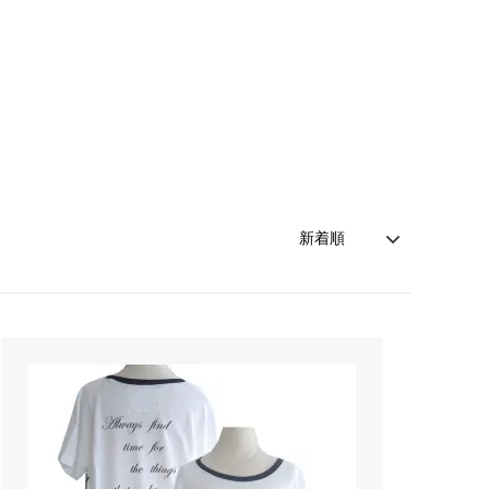
索
レッド - カラー別商品検索
カルバンクライン
（Calvin Klein）
ネイビー - カラー別商品検索
キャットハミル
（Cat Hammill）
索
シルバー - カラー別商品検索
クリーム
索
売れ筋カーディガン特集！
（cream）
アイテム
雨の日を楽しむ！レインファッション特
コートエシエル
集
（Cote&Ciel）
夏の売れ筋かごバッグ！
ザ・ノース・フェイス
（THE NORTH FACE）
！
Cote&Ciel人気バックパック・バッグ8
モデルがSALE！
ン
ジェイミーレイハット
(Jamie Rae Hats)
ジプシー05
（gypsy05）
シャネル