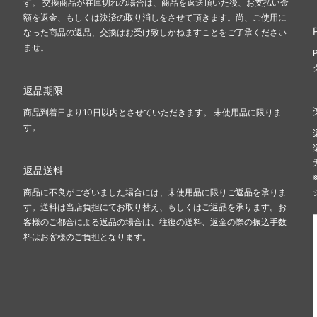
す。 交換商品が在庫切れの場合は、商品を返送頂いた後、お支払い金
ズ
レネレイド エヌドゥ
額を返金、もしくは決済の取り消しをさせて頂きます。尚、ご使用に
s）
（Les Nereides N2）
なった商品の返品、交換はお受け致しかねますことをご了承ください
ませ。
ンモシ
ワイスリー
en Moshi）
（Y-3）
返品期限
ブランド
商品到着日より10日以内とさせていただきます。 未使用品に限りま
す。
返品送料
商品に不良がございました場合には、未使用品に限りご返品を承りま
す。送料は当店負担にてお取り替え、もしくはご返品を承ります。お
客様のご都合による返品の場合は、往復の送料、返金の際の振込手数
料はお客様のご負担となります。