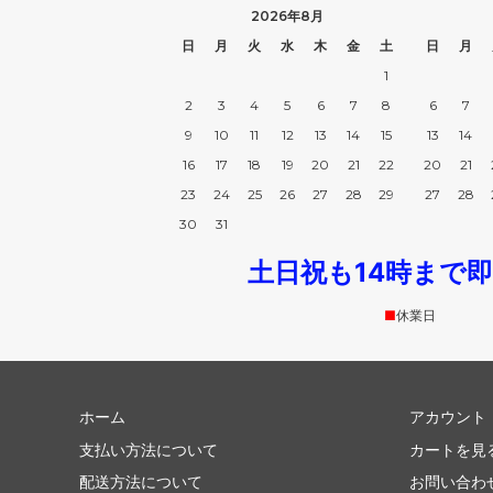
（Toxxy）
（Donn
2026年8月
日
月
火
水
木
金
土
日
月
ドラゴンディフュージョン
トラッ
（Dragon Diffusion）
（Truc
1
2
3
4
5
6
7
8
6
7
ドリフター
ニュー
9
10
11
12
13
14
15
13
14
（Drifter）
（New Y
16
17
18
19
20
21
22
20
21
バカラ
バグゥ
23
24
25
26
27
28
29
27
28
（Baccarat）
（BAG
30
31
バブアー
バンド
土日祝も14時まで
（BARBOUR）
（Ban.
■
休業日
ヒパネマ
ヒュー
（Hipanema）
（HUGO
フォーラブアンドレモン
フォン
（For Love＆Lemons）
（Fonda
ホーム
アカウント
支払い方法について
カートを見
ブーム
プラダ
配送方法について
お問い合わ
（Voom）
（PRA