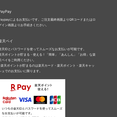
レベッカミンコフ
（Rebecca Minkoff）
PayPay
Paypayによるお支払いです。ご注文最終画面よりQRコードまたはロ
ワイルドフォックス
グイン画面よりお手続きください。
（Wildfox）
楽天ペイ
楽天IDとパスワードを使ってスムーズなお支払いが可能です。
楽天ポイントが貯まる・使える！「簡単」「あんしん」「お得」な楽
天ペイをご利用ください。
※楽天ポイントが貯まるのは楽天カード・楽天ポイント・楽天キャッ
シュでのお支払いに限ります。