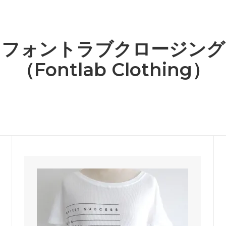
繍ワッペンコレクション
 - カラー別商品検索
ホワイト - カラー別商品検
カルティエ
O比較
lli Straworld）
（CARTIER）
クセサリー
ー - カラー別商品検索
グレー - カラー別商品検索
ュ
キャスキッドソン
フォントラブクロージング
ch）
（Cath Kidston）
グ・Tシャツ・定番アイテム
ジ - カラー別商品検索
ゴールド - カラー別商品検
（Fontlab Clothing）
ンダル
グラビティ
ン - カラー別商品検索
パープル - カラー別商品検
Flip Flops）
（Gravity）
＆ビーチグッズコーナー★
芸能人＆ハリウッドセレブ愛用
ケイスリー
特集！
OE）
（Casery）
ランスセール！
赤字特価コーナー！
リステアーレイ
サスアンドベル
istair Rai）
（sass＆belle）
ットドリームスのシングルサイズ
UGGサンダル3モデルがSALE
ケット！
ラ
ジェイアンドエムデヴィッドソ
dra）
（J＆M DAVIDSON）
ト
ジェンズパイレーツブーティー
y John Eshaya）
（Jen's Pirate Booty）
ーエッジ
シャシ