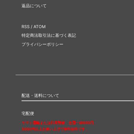
返品について
ベアフットドリームス
ベッツ
（Barefoot Dreams）
（Bets
RSS
/
ATOM
ポールスミス
ポロ ラ
（PAUL SMITH）
（POLO
特定商法取引法に基づく表記
プライバシーポリシー
マイティーファイン
マッカ
（Mighty Fine）
（Mack
マリメッコ
マルニ
（marimekko）
（MAR
ムセント
メゾン
（MUCENT）
（MAIS
配送・送料について
モドクロス
モンベ
（modcloth）
（mont
宅配便
ラファイン
ラ・メ
ヤマト運輸または日本郵便 全国一律600円
（LaFine）
(La Mai
5000円以上お買い上げで送料無料です。