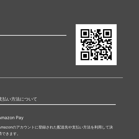
ポーラビアンコ
（Paula Bianco）
マークジェイコブス
（Marc by Marc Jacobs）
マリソル
（Mar Y sol）
ミュウミュウ
（MiuMiu）
モイナ
（Moyna）
支払い方法について
ラニ
（Lani）
Amazon Pay
ルルディーケー
Amazonのアカウントに登録された配送先や支払い方法を利用して決
（LULU DK）
済できます。