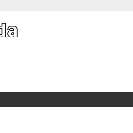
er Hat Collection》夏キャッ
アクネストゥディオズ
バッグ
Diffusion レザーバスケット特集
）
ット特集
（Acne Studios）
ディース 人気ブランドTシャツ特集
ソーシャルソーシャルクラブ
イルビゾンテ
サンダル 刺繍が映える特別なゴールデンスター
 SOCIAL SOCIAL CLUB）
、ガウン
（Il Bisonte）
ストール、ショール、スカーフ
スレット
トリア＆アルバート博物館
サリー
ヴィクトリアシークレット
ワンピース・ドレス
）
（Victoria's Secret）
ーツ・サンダル
シャツ
集
ー
エムエルビーコリア
、iPad、iPhone、携帯グッズ
メンズ
）
（MLB Korea）
シール
ディズニー
ワイト
オレンジキャンディー
持つだけで映えるポーチ
WHITE）
（OrangeCandy）
レット