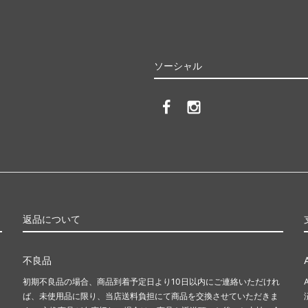
ィージョンソン
ベビーエレファントイアーズ
ey Johnson）
（Baby Elephant Ears）
ルフ ローレン
ボングスタ
ソーシャル
 RALPH LAUREN）
（BONGUSTA）
ージュ
マッドパイ
age）
（Mudpie）
マンハッタンポーテージ
NI）
（Manhattan Portage）
キツネ
メゾン マルジェラ
ON KITSUNE）
（Maison Margiela）
返品について
ル
ラウンジフライ
-bell）
（Loungefly）
不良品
ゾン・プリソン
リビングロイヤル
初期不良品の場合、商品到着予定日より10日以内にご連絡いただけれ
son Plisson)
（Living Royal）
ば、未使用品に限り、当店送料負担にて商品を交換させていただきま