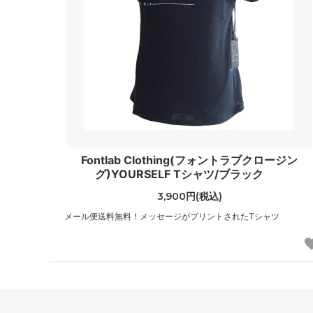
（JIMMY CHOO）
（Jagg
ジャンクフード
ジャン
（JunkFood）
（GIANN
ジョンストンズ
ジョン
（Johnstons of Elgin）
（John
ステラマッカートニー
スプレ
（STELLA McCARTNEY）
（Spra
Fontlab Clothing(フォントラブクロージン
スワロフスキー
ゼログ
グ)YOURSELF Tシャツ/ブラック
（SWAROVSKI）
（Zero 
3,900円(税込)
タリナタランティーノ
ダンヒ
メール便送料無料！メッセージがプリントされたTシャツ
（TARINA TARANTINO）
（dunhi
チャームシース
チャン
（Charmsies）
（CHAN
トキシー
ドニー