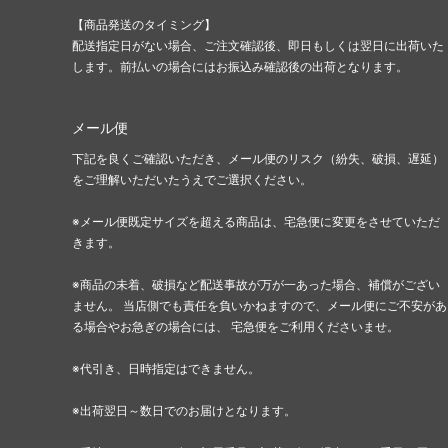
レイジーオーフ
レイル
【商品発送のタイミング】
（Lazy Oaf）
（Rail
配送指定日がない場合、ご注文確認後、即日もしくは翌日に出荷いた
します。前払いの場合にはお振込み確認後の出荷となります。
ローカルセレブリティー
ローレ
（LocalCelebrity）
（Laur
メール便
国内ブランドアウトレット
その他
下記を良くご確認いただき、メール便のリスク（紛失、破損、遅延）
（Samantha Thavasa他）
をご理解いただいたうえでご選択ください。
※メール便既定サイズを超える商品は、宅急便に変更をさせていただ
きます。
※商品の未着、破損など配送事故が万が一あった場合、補償がござい
ません。 当店側でも責任を負いかねますので、メール便にご不安があ
る場合やお急ぎの場合には、 宅急便をご利用くださいませ。
※代引き、日時指定はできません。
※出荷翌日～数日でのお届けとなります。