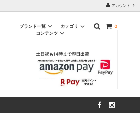
アカウント
ブランド一覧
カテゴリ
0
コンテンツ
アニヤ ハインドマーチ
インテリア雑貨
（ANYA HINDMARCH）
土日祝も14時まで即日出荷
ヴァルフェー
（Valfre）
スウェット
エイソス
財布・ファッション小物
（asos）
ボトムス
エルエヌエー
キッズ・ベビー
（LnA）
ハローキティ
カーハート
（Carhartt）