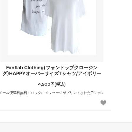
（CHANEL）
ジョイリッチ
（JoyRich）
ステイトオブエスケープ
（State of Escape）
スワドルデザインズ
（Swaddle Designs）
Fontlab Clothing(フォントラブクロージン
ソルドス
グ)HAPPYオーバーサイズTシャツ/アイボリー
（Soludos）
4,900円(税込)
チビジュエルズ
メール便送料無料！バックにメッセージがプリントされたTシャツ
（Chibi Jewels）
トゥミ
（TUMI）
トムズ