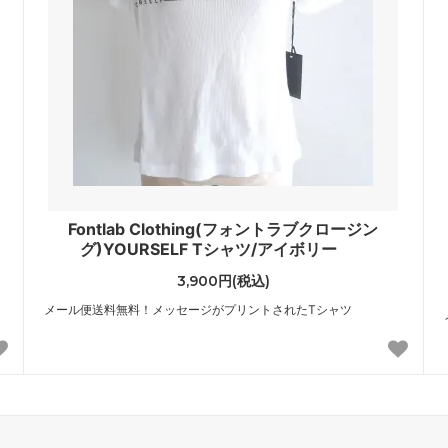
er Edge）
（shashi）
ニキアリーニ
ジューシークチュール
I CHIARINI）
（JuicyCouture）
ソンモータース
ジリア
son Motors）
（Gillia）
ーグラウンド
スワギンテイルズ
yground）
（SWAGGINTAILS）
Fontlab Clothing(フォントラブクロージン
ラビティ
ソース
グ)YOURSELF Tシャツ/アイボリー
Gravity）
（Sauce）
3,900円(税込)
ル
チェイサーLA
メール便送料無料！メッセージがプリントされたTシャツ
ll）
（ChaserLA）
ルー
ディズニークチュール
 LUU）
（DisneyCouture）
チャーム
トムウッド