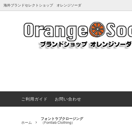
海外ブランドセレクトショップ オレンジソーダ
アーペーセー
《夏を楽しむマストアイテム》サンダ
アグ
《Summ
Dragon 
（A.P.C.）
ル、バッグ、小物など夏のお気に入りを
（UGG
プ＆ハ
VARZAR キャップ ハード vs ソフト 徹底
見つけよう
比較
メンズ・レ
アミパリス
アンチ
UGG新作
（Ami paris）
帽子(ハット＆キャップ)
（ANTI
ローブ
《Vivienne Westwood》ANGLO ネックレス＆ブレ
BONGUSTA 色彩と質感で魅せるバッグ
ヴィヴィアンウエストウッド
Tシャツ
ヴィク
アクセ
（Vivienne Westwood）
（V&A
《JOHNSON MOTORS》アメリカンキャンバストート
タトゥーシール
靴・ブ
《VARZAR》シンプルに映えるVZスタッズキャップ特
ご利用ガイド
お問い合わせ
エヌシーエルエー
エミュ
《Little Marc Jacobs》遊び心あふれるベビーウエア
コート・ジャケット
パソコン
（NCLA）
（EMU
《MAISON KITSUNÉ》CAMPコレクションTシャツ
ペットグッズ（ドッグウェア、首輪、キ
ネイル
エルベシャプリエ
オフホ
フォントラブクロージング
《ルイヴィトン美術館》ちょうどいいサイズ感が人気。
ホーム
（Fontlab Clothing）
ャリーなど）
（Herve Chapelier）
（OFF-
《Miu Miu》クラシックと可愛さが出会う特別なウォ