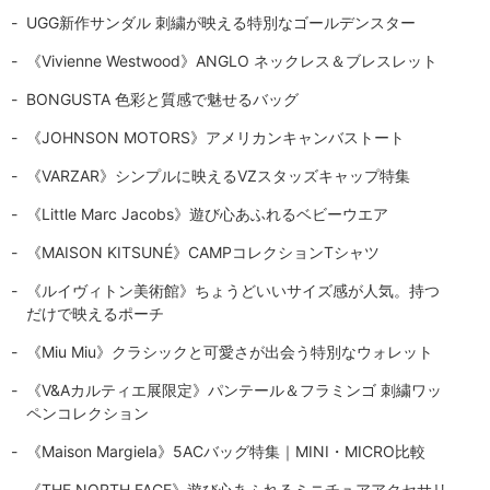
UGG新作サンダル 刺繍が映える特別なゴールデンスター
《Vivienne Westwood》ANGLO ネックレス＆ブレスレット
BONGUSTA 色彩と質感で魅せるバッグ
《JOHNSON MOTORS》アメリカンキャンバストート
《VARZAR》シンプルに映えるVZスタッズキャップ特集
《Little Marc Jacobs》遊び心あふれるベビーウエア
《MAISON KITSUNÉ》CAMPコレクションTシャツ
《ルイヴィトン美術館》ちょうどいいサイズ感が人気。持つ
だけで映えるポーチ
《Miu Miu》クラシックと可愛さが出会う特別なウォレット
《V&Aカルティエ展限定》パンテール＆フラミンゴ 刺繍ワッ
ペンコレクション
《Maison Margiela》5ACバッグ特集｜MINI・MICRO比較
《THE NORTH FACE》遊び心あふれるミニチュアアクセサリ