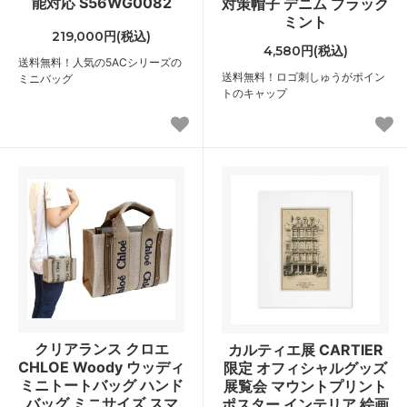
能対応 S56WG0082
対策帽子 デニム ブラック
ミント
219,000円(税込)
4,580円(税込)
送料無料！人気の5ACシリーズの
送料無料！ロゴ刺しゅうがポイン
ミニバッグ
トのキャップ
クリアランス クロエ
カルティエ展 CARTIER
CHLOE Woody ウッディ
限定 オフィシャルグッズ
ミニトートバッグ ハンド
展覧会 マウントプリント
バッグ ミニサイズ スマ
ポスター インテリア 絵画