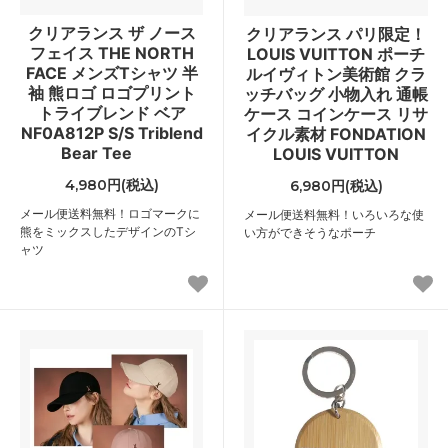
クリアランス ザ ノース
クリアランス パリ限定！
フェイス THE NORTH
LOUIS VUITTON ポーチ
FACE メンズTシャツ 半
ルイヴィトン美術館 クラ
袖 熊ロゴ ロゴプリント
ッチバッグ 小物入れ 通帳
トライブレンド ベア
ケース コインケース リサ
NF0A812P S/S Triblend
イクル素材 FONDATION
Bear Tee
LOUIS VUITTON
4,980円(税込)
6,980円(税込)
メール便送料無料！ロゴマークに
メール便送料無料！いろいろな使
熊をミックスしたデザインのTシ
い方ができそうなポーチ
ャツ