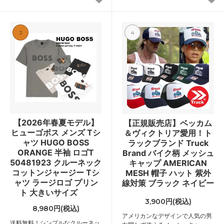
3
4
【2026年春夏モデル】
【正規販売店】ベッカム
ヒューゴボス メンズ Tシ
＆ヴィクトリア愛用！ト
ャツ HUGO BOSS
ラックブランド Truck
ORANGE 半袖 ロゴT
Brand バイク柄 メッシュ
50481923 クルーネック
キャップ AMERICAN
コットンジャージー Tシ
MESH 帽子 ハット 紫外
ャツ ラージロゴ プリン
線対策 ブラック ネイビー
ト 大きいサイズ
3,900円(税込)
8,980円(税込)
アメリカンなデザインで人気の男
送料無料！シンプルなクルーネッ