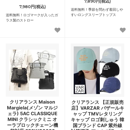
7,890円(税込)
7,980円(税込)
送料無料！季節を問わず着回しや
すいロングスリーブトップス
送料無料！ロゴマークが入ったガ
ラス製のストロー
クリアランス Maison
クリアランス 【正規販売
Margiela(メゾン マルジ
店】VARZAR バザールキ
ェラ) 5AC CLASSIQUE
ャップ TMVレタリング
MINI クラシックミニ オ
キャップ ロゴ刺しゅう 韓
ーラブロックチェーン機
国ブランド CAP 紫外線