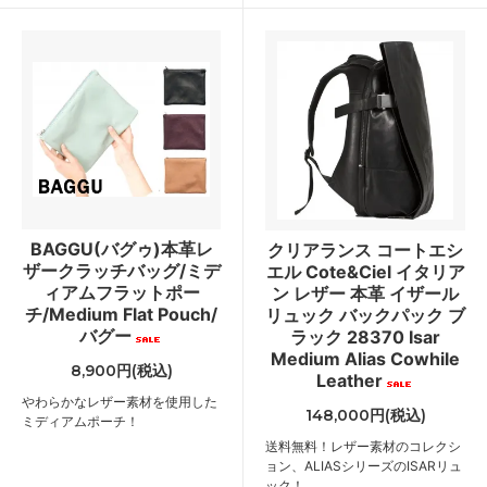
BAGGU(バグゥ)本革レ
クリアランス コートエシ
ザークラッチバッグ/ミデ
エル Cote&Ciel イタリア
ィアムフラットポー
ン レザー 本革 イザール
チ/Medium Flat Pouch/
リュック バックパック ブ
バグー
ラック 28370 Isar
Medium Alias Cowhile
8,900円(税込)
Leather
やわらかなレザー素材を使用した
148,000円(税込)
ミディアムポーチ！
送料無料！レザー素材のコレクシ
ョン、ALIASシリーズのISARリュ
ック！