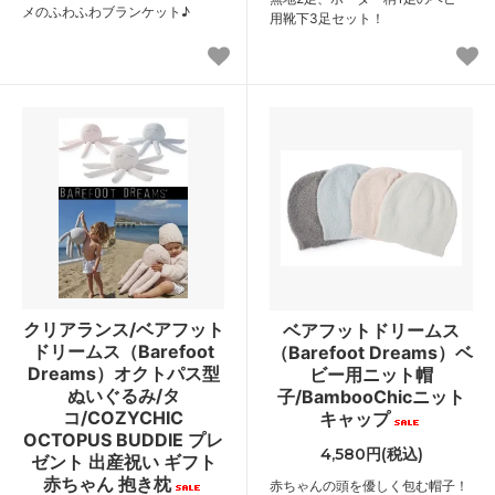
メのふわふわブランケット♪
用靴下3足セット！
クリアランス/ベアフット
ベアフットドリームス
ドリームス（Barefoot
（Barefoot Dreams）ベ
Dreams）オクトパス型
ビー用ニット帽
ぬいぐるみ/タ
子/BambooChicニット
コ/COZYCHIC
キャップ
OCTOPUS BUDDIE プレ
4,580円(税込)
ゼント 出産祝い ギフト
赤ちゃん 抱き枕
赤ちゃんの頭を優しく包む帽子！