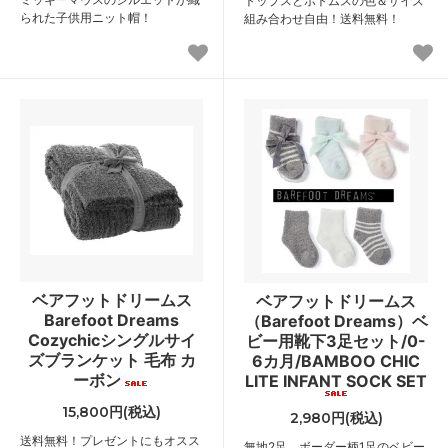
トップスとボトムスの色＆サイズ
られた子供用ニット帽！
組み合わせ自由！送料無料！
ベアフットドリームス
ベアフットドリームス
Barefoot Dreams
（Barefoot Dreams）ベ
Cozychicシングルサイ
ビー用靴下3足セット/0-
ズブランケット 毛布 カ
6カ月/BAMBOO CHIC
ーボン
LITE INFANT SOCK SET
15,800円(税込)
2,980円(税込)
送料無料！プレゼントにもオスス
無地2足、ボーダー柄1足のベビー