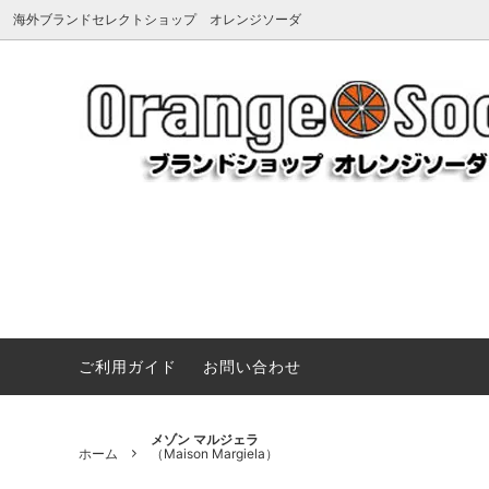
海外ブランドセレクトショップ オレンジソーダ
アーペーセー
《夏を楽しむマストアイテム》サンダ
アグ
《Summ
Dragon 
（A.P.C.）
ル、バッグ、小物など夏のお気に入りを
（UGG
プ＆ハ
VARZAR キャップ ハード vs ソフト 徹底
見つけよう
比較
メンズ・レ
アミパリス
アンチ
UGG新作
（Ami paris）
帽子(ハット＆キャップ)
（ANTI
ローブ
《Vivienne Westwood》ANGLO ネックレス＆ブレ
BONGUSTA 色彩と質感で魅せるバッグ
ヴィヴィアンウエストウッド
Tシャツ
ヴィク
アクセ
（Vivienne Westwood）
（V&A
《JOHNSON MOTORS》アメリカンキャンバストート
タトゥーシール
靴・ブ
《VARZAR》シンプルに映えるVZスタッズキャップ特
ご利用ガイド
お問い合わせ
エヌシーエルエー
エミュ
《Little Marc Jacobs》遊び心あふれるベビーウエア
コート・ジャケット
パソコン
（NCLA）
（EMU
《MAISON KITSUNÉ》CAMPコレクションTシャツ
ペットグッズ（ドッグウェア、首輪、キ
ネイル
エルベシャプリエ
オフホ
メゾン マルジェラ
《ルイヴィトン美術館》ちょうどいいサイズ感が人気。
ホーム
（Maison Margiela）
ャリーなど）
（Herve Chapelier）
（OFF-
《Miu Miu》クラシックと可愛さが出会う特別なウォ