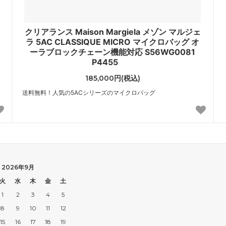
ズ
レネレイド エヌドゥ
s）
（Les Nereides N2）
ラ
クリアランス Maison Margiela メゾン マルジェ
ンモシ
ワイスリー
ラ 5AC CLASSIQUE MICRO マイクロバッグ オ
en Moshi）
（Y-3）
ーラブロックチェーン機能対応 S56WG0081
P4455
ブランド
185,000円(税込)
送料無料！人気の5ACシリーズのマイクロバッグ
2026年9月
火
水
木
金
土
1
2
3
4
5
8
9
10
11
12
15
16
17
18
19