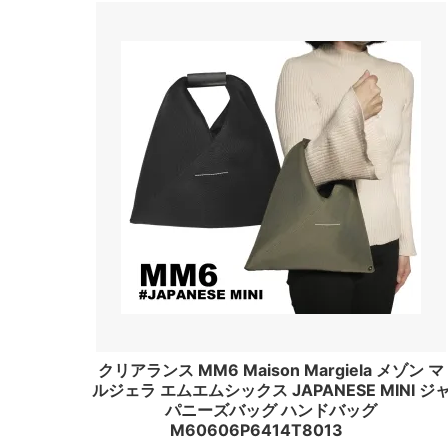
（Toxxy）
（Donn
ドラゴンディフュージョン
トラッ
（Dragon Diffusion）
（Truc
ドリフター
ニュー
（Drifter）
（New Y
バカラ
バグゥ
（Baccarat）
（BAG
バブアー
バンド
（BARBOUR）
（Ban.
ヒパネマ
ヒュー
（Hipanema）
（HUGO
フォーラブアンドレモン
フォン
クリアランス MM6 Maison Margiela メゾン マ
（For Love＆Lemons）
（Fonda
ルジェラ エムエムシックス JAPANESE MINI ジ
パニーズバッグ ハンドバッグ
ブーム
プラダ
M60606P6414T8013
（Voom）
（PRA