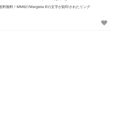
送料無料！MM6の‘Margiela 6’の文字が刻印されたリング
ポーラビアンコ
（Paula Bianco）
マークジェイコブス
（Marc by Marc Jacobs）
マリソル
（Mar Y sol）
ミュウミュウ
（MiuMiu）
モイナ
（Moyna）
ラニ
（Lani）
ルルディーケー
（LULU DK）