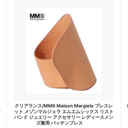
i Charm）
（TOM WOOD）
クブランド
トラニ
k Brand）
（Tolani）
ヨークハット
バーバリー
ork Hat）
（BURBERRY）
バザール
GU）
（VARZAR）
ゥー
ビービーダコタ
do）
（BB Dakota）
ゴボス
フィールドキャンディー
 BOSS）
（Field Candy）
ダシオン ルイ・ヴィトン
フォントラブクロージング
クリアランス/MM6 Maison Margiela ブレスレ
tion Louis Vuitton）
（Fontlab Clothing）
ャ
ット メゾンマルジェラ エムエムシックス リスト
バンド ジュエリー アクセサリー レディースメン
プリンプ
ズ兼用 パッチンブレス
DA）
（Primp）