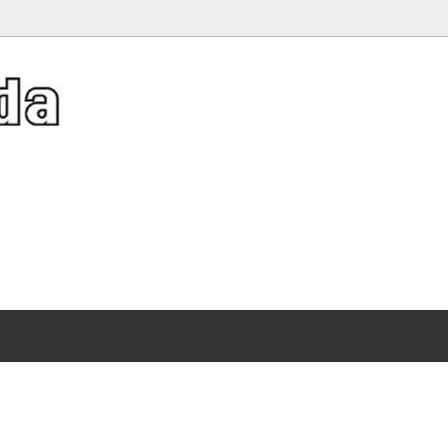
er Hat Collection》夏キャッ
アクネストゥディオズ
バッグ
Diffusion レザーバスケット特集
）
ット特集
（Acne Studios）
ディース 人気ブランドTシャツ特集
ソーシャルソーシャルクラブ
イルビゾンテ
サンダル 刺繍が映える特別なゴールデンスター
 SOCIAL SOCIAL CLUB）
、ガウン
（Il Bisonte）
ストール、ショール、スカーフ
スレット
トリア＆アルバート博物館
サリー
ヴィクトリアシークレット
ワンピース・ドレス
）
（Victoria's Secret）
ーツ・サンダル
シャツ
集
ー
エムエルビーコリア
、iPad、iPhone、携帯グッズ
メンズ
）
（MLB Korea）
シール
ディズニー
ワイト
オレンジキャンディー
持つだけで映えるポーチ
WHITE）
（OrangeCandy）
レット