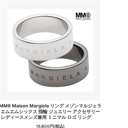
（Toms）
トランペット
（Trumpette）
バイ フィリップ
（by philippe）
ハットアタック
（Hat Attack）
ピエールアルディ
（PIERRE HARDY）
フェリックスレイ
（Felix Rey）
フーターズ
MM6 Maison Margiela リング メゾンマルジェラ
（HOOTERS）
エムエムシックス 指輪 ジュエリー アクセサリー
レディースメンズ兼用 ミニマル ロゴ リング
フルラ
（Furla）
19,800円(税込)