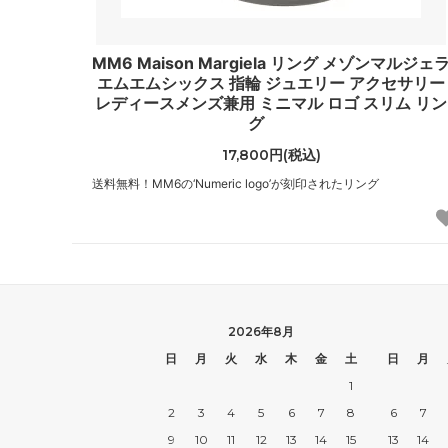
レイジーオーフ
レイル
（Lazy Oaf）
（Rail
MM6 Maison Margiela リング メゾンマルジェ
ローカルセレブリティー
ローレ
エムエムシックス 指輪 ジュエリー アクセサリー
（LocalCelebrity）
（Laur
レディースメンズ兼用 ミニマル ロゴ スリム リン
グ
国内ブランドアウトレット
その他
17,800円(税込)
（Samantha Thavasa他）
送料無料！MM6の‘Numeric logo’が刻印されたリング
2026年8月
日
月
火
水
木
金
土
日
月
1
2
3
4
5
6
7
8
6
7
9
10
11
12
13
14
15
13
14