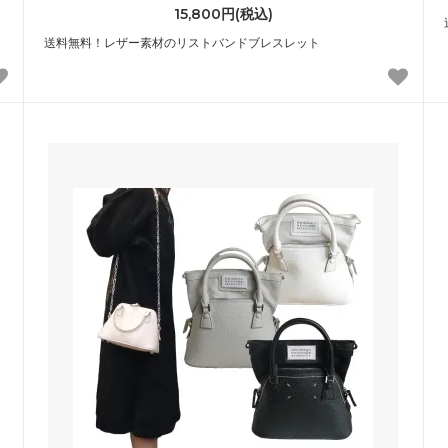
15,800円(税込)
ィージョンソン
ベビーエレファントイアーズ
送料無料！レザー素材のリストバンドブレスレット
ey Johnson）
（Baby Elephant Ears）
ルフ ローレン
ボングスタ
 RALPH LAUREN）
（BONGUSTA）
ージュ
マッドパイ
age）
（Mudpie）
マンハッタンポーテージ
NI）
（Manhattan Portage）
キツネ
メゾン マルジェラ
ON KITSUNE）
（Maison Margiela）
ル
ラウンジフライ
-bell）
（Loungefly）
ゾン・プリソン
リビングロイヤル
son Plisson)
（Living Royal）