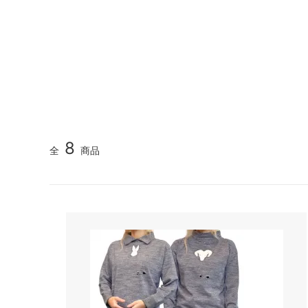
《V&Aカルティエ展限定》パンテール＆フラミンゴ 刺
不思議の国のアリス～alice in
ピンク
カシウエア
カペリ
wonderland～
（Kashwere）
《Maison Margiela》5ACバッグ特集｜MINI・MICR
（Cappe
《THE NORTH FACE》遊び心あふれるミニチュアア
ブラック - カラー別商品検索
イエロ
キス
キッチ
《MUCENT》韓国トレンドを纏う新定番キャップ
（Kith NYC）
（Kits
《SUMMER SALE》人気ブランド夏のセール｜バッ
ブルー - カラー別商品検索
オレン
キャメロンハワイ
クササ
ブラウン - カラー別商品検索
グリー
（Cameron Hawaii）
（Kusa 
★リゾート＆トラベルグッズコーナー★
★水着
クリスチャンディオール
クロエ
8
全
商品
（Christian Dior）
（CHL
タイムセール！
クリア
コムデギャルソン
サーア
（COMME des GARCONS）
（Sir Al
冬の人気ブランドアイテム！
ベアフ
ブラン
サムソナイト
サムド
（Samsonite）
（Samu
ジェシースティール
ジェッ
(Jessie Steele)
（Jet b
ジミーチュウ
ジャガ