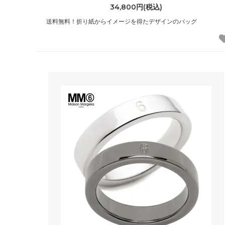
34,800円(税込)
ベアフットドリームス
ベッツ
送料無料！折り紙からイメージを得たデザインのバッグ
（Barefoot Dreams）
（Bets
ポールスミス
ポロ ラ
（PAUL SMITH）
（POLO
マイティーファイン
マッカ
（Mighty Fine）
（Mack
マリメッコ
マルニ
（marimekko）
（MAR
ムセント
メゾン
（MUCENT）
（MAIS
モドクロス
モンベ
（modcloth）
（mont
ラファイン
ラ・メ
（LaFine）
(La Mai