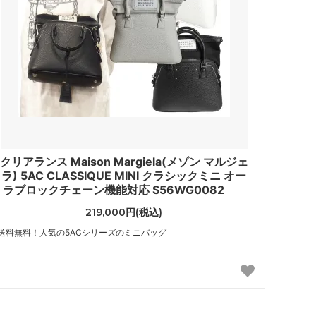
（CHANEL）
ジョイリッチ
（JoyRich）
ステイトオブエスケープ
（State of Escape）
スワドルデザインズ
（Swaddle Designs）
クリアランス Maison Margiela(メゾン マルジェ
ソルドス
ラ) 5AC CLASSIQUE MINI クラシックミニ オー
（Soludos）
ラブロックチェーン機能対応 S56WG0082
219,000円(税込)
チビジュエルズ
（Chibi Jewels）
送料無料！人気の5ACシリーズのミニバッグ
トゥミ
（TUMI）
トムズ