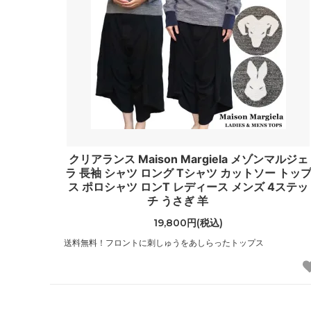
（JIMMY CHOO）
（Jagg
ジャンクフード
ジャン
（JunkFood）
（GIANN
ジョンストンズ
ジョン
（Johnstons of Elgin）
（John
ステラマッカートニー
スプレ
（STELLA McCARTNEY）
（Spra
クリアランス Maison Margiela メゾンマルジェ
スワロフスキー
ゼログ
ラ 長袖 シャツ ロング Tシャツ カットソー トッ
（SWAROVSKI）
（Zero 
ス ポロシャツ ロンT レディース メンズ 4ステッ
チ うさぎ 羊
タリナタランティーノ
ダンヒ
19,800円(税込)
（TARINA TARANTINO）
（dunhi
送料無料！フロントに刺しゅうをあしらったトップス
チャームシース
チャン
（Charmsies）
（CHAN
トキシー
ドニー