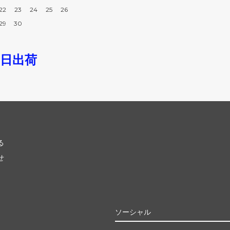
22
23
24
25
26
29
30
即日出荷
る
せ
ソーシャル