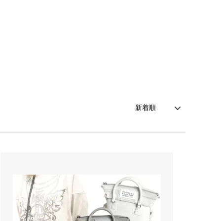
索
レッド - カラー別商品検索
カルバンクライン
（Calvin Klein）
ネイビー - カラー別商品検索
キャットハミル
（Cat Hammill）
索
シルバー - カラー別商品検索
クリーム
索
売れ筋カーディガン特集！
（cream）
アイテム
雨の日を楽しむ！レインファッション特
コートエシエル
集
（Cote&Ciel）
夏の売れ筋かごバッグ！
ザ・ノース・フェイス
（THE NORTH FACE）
！
Cote&Ciel人気バックパック・バッグ8
モデルがSALE！
ン
ジェイミーレイハット
(Jamie Rae Hats)
ジプシー05
（gypsy05）
シャネル