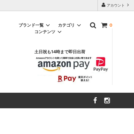
アカウント
ブランド一覧
カテゴリ
0
コンテンツ
アニヤ ハインドマーチ
インテリア雑貨
（ANYA HINDMARCH）
土日祝も14時まで即日出荷
ヴァルフェー
（Valfre）
スウェット
エイソス
財布・ファッション小物
（asos）
ボトムス
エルエヌエー
キッズ・ベビー
（LnA）
ハローキティ
カーハート
（Carhartt）