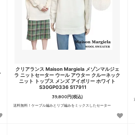
er Edge）
（shashi）
ニキアリーニ
ジューシークチュール
I CHIARINI）
（JuicyCouture）
ソンモータース
ジリア
son Motors）
（Gillia）
ーグラウンド
スワギンテイルズ
yground）
（SWAGGINTAILS）
クリアランス Maison Margiela メゾンマルジェ
ラビティ
ソース
プ
ラ ニットセーター ウール アウター クルーネック
Gravity）
（Sauce）
ニット トップス メンズ アイボリー ホワイト
S30GP0336 S17911
ル
チェイサーLA
39,800円(税込)
ll）
（ChaserLA）
送料無料！ケーブル編みとリブ編みをミックスしたセーター
ルー
ディズニークチュール
 LUU）
（DisneyCouture）
チャーム
トムウッド