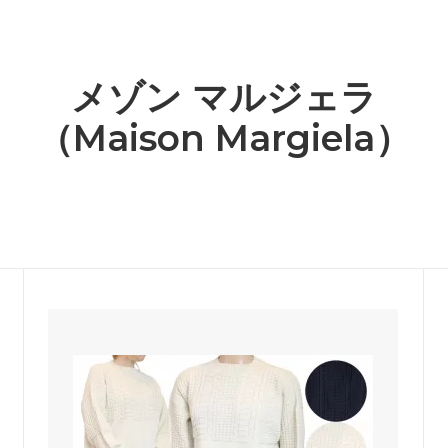
繍ワッペンコレクション
 - カラー別商品検索
ホワイト - カラー別商品検
カルティエ
O比較
lli Straworld）
（CARTIER）
クセサリー
ー - カラー別商品検索
グレー - カラー別商品検索
ュ
キャスキッドソン
メゾン マルジェラ
ch）
（Cath Kidston）
グ・Tシャツ・定番アイテム
ジ - カラー別商品検索
ゴールド - カラー別商品検
（Maison Margiela）
ンダル
グラビティ
ン - カラー別商品検索
パープル - カラー別商品検
Flip Flops）
（Gravity）
＆ビーチグッズコーナー★
芸能人＆ハリウッドセレブ愛用
ケイスリー
特集！
OE）
（Casery）
ランスセール！
赤字特価コーナー！
リステアーレイ
サスアンドベル
istair Rai）
（sass＆belle）
ットドリームスのシングルサイズ
UGGサンダル3モデルがSALE
ケット！
ラ
ジェイアンドエムデヴィッドソ
dra）
（J＆M DAVIDSON）
ト
ジェンズパイレーツブーティー
y John Eshaya）
（Jen's Pirate Booty）
ーエッジ
シャシ