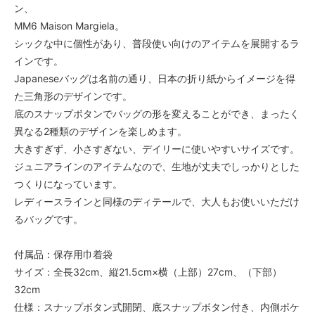
ン、
MM6 Maison Margiela。
シックな中に個性があり、普段使い向けのアイテムを展開するラ
インです。
Japaneseバッグは名前の通り、日本の折り紙からイメージを得
た三角形のデザインです。
底のスナップボタンでバッグの形を変えることができ、まったく
異なる2種類のデザインを楽しめます。
大きすぎず、小さすぎない、デイリーに使いやすいサイズです。
ジュニアラインのアイテムなので、生地が丈夫でしっかりとした
つくりになっています。
レディースラインと同様のディテールで、大人もお使いいただけ
るバッグです。
付属品：保存用巾着袋
サイズ：全長32cm、縦21.5cm×横（上部）27cm、（下部）
32cm
仕様：スナップボタン式開閉、底スナップボタン付き、内側ポケ