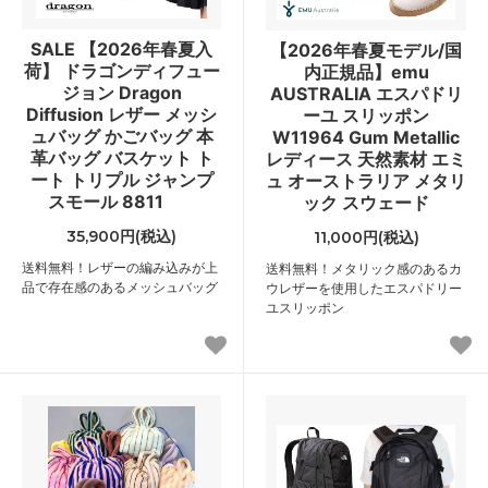
SALE 【2026年春夏入
【2026年春夏モデル/国
荷】 ドラゴンディフュー
内正規品】emu
ジョン Dragon
AUSTRALIA エスパドリ
Diffusion レザー メッシ
ーユ スリッポン
ュバッグ かごバッグ 本
W11964 Gum Metallic
革バッグ バスケット ト
レディース 天然素材 エミ
ート トリプル ジャンプ
ュ オーストラリア メタリ
スモール 8811
ック スウェード
35,900円(税込)
11,000円(税込)
送料無料！レザーの編み込みが上
送料無料！メタリック感のあるカ
品で存在感のあるメッシュバッグ
ウレザーを使用したエスパドリー
ユスリッポン