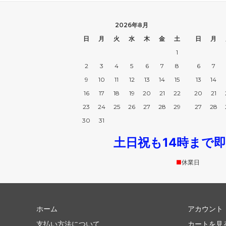
（Toxxy）
（Donn
ドラゴンディフュージョン
トラッ
2026年8月
（Dragon Diffusion）
（Truc
日
月
火
水
木
金
土
日
月
1
ドリフター
ニュー
（Drifter）
（New Y
2
3
4
5
6
7
8
6
7
9
10
11
12
13
14
15
13
14
バカラ
バグゥ
16
17
18
19
20
21
22
20
21
（Baccarat）
（BAG
23
24
25
26
27
28
29
27
28
バブアー
バンド
30
31
（BARBOUR）
（Ban.
土日祝も14時まで
ヒパネマ
ヒュー
（Hipanema）
（HUGO
■
休業日
フォーラブアンドレモン
フォン
（For Love＆Lemons）
（Fonda
ホーム
アカウント
ブーム
プラダ
（Voom）
（PRA
支払い方法について
カートを見