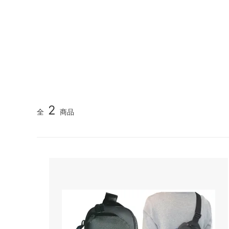
《V&Aカルティエ展限定》パンテール＆フラミンゴ 刺
不思議の国のアリス～alice in
ピンク
カシウエア
カペリ
wonderland～
（Kashwere）
《Maison Margiela》5ACバッグ特集｜MINI・MICR
（Cappe
《THE NORTH FACE》遊び心あふれるミニチュアア
ブラック - カラー別商品検索
イエロ
キス
キッチ
《MUCENT》韓国トレンドを纏う新定番キャップ
（Kith NYC）
（Kits
《SUMMER SALE》人気ブランド夏のセール｜バッ
ブルー - カラー別商品検索
オレン
キャメロンハワイ
クササ
《SWAROVSKI × THE LION KING》ライオンキングの
ブラウン - カラー別商品検索
グリー
（Cameron Hawaii）
（Kusa 
★リゾート＆トラベルグッズコーナー★
★水着
クリスチャンディオール
クロエ
2
全
商品
（Christian Dior）
（CHL
タイムセール！
クリア
コムデギャルソン
サーア
（COMME des GARCONS）
（Sir Al
冬の人気ブランドアイテム！
ベアフ
ブラン
サムソナイト
サムド
（Samsonite）
（Samu
ジェシースティール
ジェッ
(Jessie Steele)
（Jet b
ジミーチュウ
ジャガ