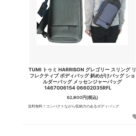
（JIMMY CHOO）
（Jagg
ジャンクフード
ジャン
（JunkFood）
（GIANN
ジョンストンズ
ジョン
（Johnstons of Elgin）
（John
ステラマッカートニー
スプレ
（STELLA McCARTNEY）
（Spra
TUMI トゥミ HARRISON グレゴリー スリング 
スワロフスキー
ゼログ
フレクティブ ボディバッグ 斜めがけバッグ ショ
（SWAROVSKI）
（Zero 
ルダーバッグ メッセンジャーバッグ
1467006154 06602035RFL
タリナタランティーノ
ダンヒ
62,800円(税込)
（TARINA TARANTINO）
（dunhi
送料無料！コンパクトながら収納力のあるボディバッグ
チャームシース
チャン
（Charmsies）
（CHAN
トキシー
ドニー