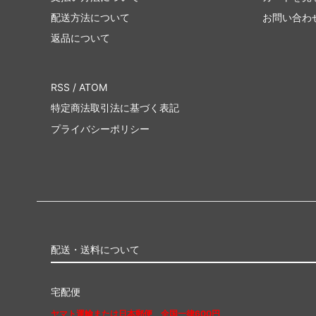
配送方法について
お問い合わ
ベアフットドリームス
ベッツ
（Barefoot Dreams）
（Bets
返品について
ポールスミス
ポロ ラ
（PAUL SMITH）
（POLO
RSS
/
ATOM
特定商法取引法に基づく表記
マイティーファイン
マッカ
（Mighty Fine）
（Mack
プライバシーポリシー
マリメッコ
マルニ
（marimekko）
（MAR
ムセント
メゾン
（MUCENT）
（MAIS
モドクロス
モンベ
配送・送料について
（modcloth）
（mont
ラファイン
ラ・メ
宅配便
（LaFine）
(La Mai
ヤマト運輸または日本郵便 全国一律600円