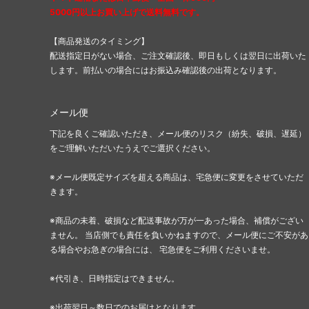
5000円以上お買い上げで送料無料です。
レイジーオーフ
レイル
（Lazy Oaf）
（Rail
【商品発送のタイミング】
ローカルセレブリティー
ローレ
配送指定日がない場合、ご注文確認後、即日もしくは翌日に出荷いた
（LocalCelebrity）
（Laur
します。前払いの場合にはお振込み確認後の出荷となります。
国内ブランドアウトレット
その他
メール便
（Samantha Thavasa他）
下記を良くご確認いただき、メール便のリスク（紛失、破損、遅延）
をご理解いただいたうえでご選択ください。
※メール便既定サイズを超える商品は、宅急便に変更をさせていただ
きます。
※商品の未着、破損など配送事故が万が一あった場合、補償がござい
ません。 当店側でも責任を負いかねますので、メール便にご不安があ
る場合やお急ぎの場合には、 宅急便をご利用くださいませ。
※代引き、日時指定はできません。
※出荷翌日～数日でのお届けとなります。