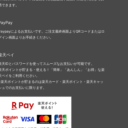
済できます。
レベッカミンコフ
（Rebecca Minkoff）
PayPay
ワイルドフォックス
（Wildfox）
Paypayによるお支払いです。ご注文最終画面よりQRコードまたはロ
グイン画面よりお手続きください。
楽天ペイ
楽天IDとパスワードを使ってスムーズなお支払いが可能です。
楽天ポイントが貯まる・使える！「簡単」「あんしん」「お得」な楽
天ペイをご利用ください。
※楽天ポイントが貯まるのは楽天カード・楽天ポイント・楽天キャッ
シュでのお支払いに限ります。