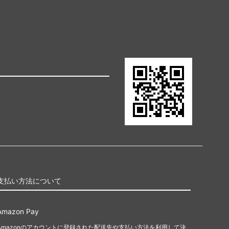
ポーラビアンコ
（Paula Bianco）
マークジェイコブス
（Marc by Marc Jacobs）
マリソル
（Mar Y sol）
ミュウミュウ
（MiuMiu）
モイナ
（Moyna）
ラニ
支払い方法について
（Lani）
ルルディーケー
Amazon Pay
（LULU DK）
Amazonのアカウントに登録された配送先や支払い方法を利用して決