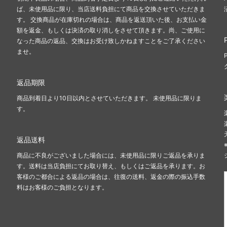
ば、未使用品に限り、当店送料負担にて商品を交換させていただきま
ズ
レネレイド エヌドゥ
す。 交換商品が在庫切れの場合は、商品を返送頂いた後、お支払い金
s）
（Les Nereides N2）
額を返金、もしくは決済の取り消しをさせて頂きます。尚、ご使用に
ンモシ
ワイスリー
なった商品の返品、交換はお受け致しかねますことをご了承ください
en Moshi）
（Y-3）
ませ。
ブランド
返品期限
商品到着日より10日以内とさせていただきます。 未使用品に限りま
す。
返品送料
商品に不良がございました場合には、未使用品に限りご返品を承りま
す。送料は当店負担にてお取り替え、もしくはご返品を承ります。お
客様のご都合による返品の場合は、往復の送料、返金の際の振込手数
料はお客様のご負担となります。