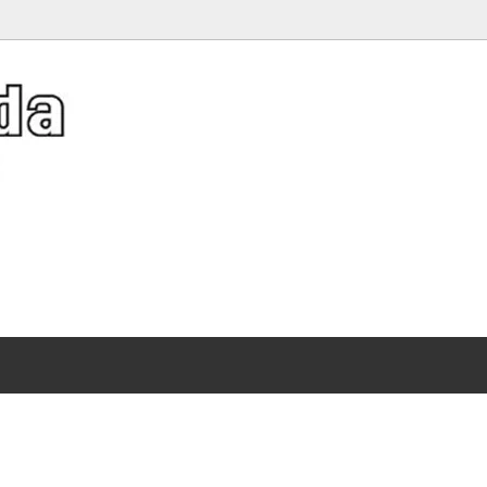
er Hat Collection》夏キャッ
アクネストゥディオズ
バッグ
Diffusion レザーバスケット特集
）
ット特集
（Acne Studios）
ディース 人気ブランドTシャツ特集
ソーシャルソーシャルクラブ
イルビゾンテ
サンダル 刺繍が映える特別なゴールデンスター
 SOCIAL SOCIAL CLUB）
、ガウン
（Il Bisonte）
ストール、ショール、スカーフ
スレット
トリア＆アルバート博物館
サリー
ヴィクトリアシークレット
ワンピース・ドレス
）
（Victoria's Secret）
ーツ・サンダル
シャツ
集
ー
エムエルビーコリア
、iPad、iPhone、携帯グッズ
メンズ
）
（MLB Korea）
シール
ディズニー
ワイト
オレンジキャンディー
持つだけで映えるポーチ
WHITE）
（OrangeCandy）
レット