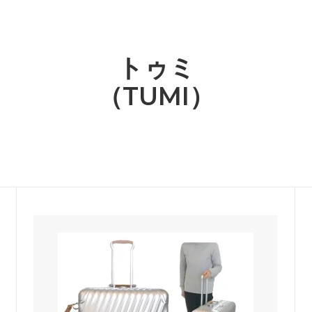
繍ワッペンコレクション
 - カラー別商品検索
ホワイト - カラー別商品検
カルティエ
O比較
lli Straworld）
（CARTIER）
クセサリー
ー - カラー別商品検索
グレー - カラー別商品検索
ュ
キャスキッドソン
トゥミ
ch）
（Cath Kidston）
グ・Tシャツ・定番アイテム
ジ - カラー別商品検索
ゴールド - カラー別商品検
（TUMI）
ンダル
グラビティ
世界
ン - カラー別商品検索
パープル - カラー別商品検
Flip Flops）
（Gravity）
＆ビーチグッズコーナー★
芸能人＆ハリウッドセレブ愛用
ケイスリー
特集！
OE）
（Casery）
ランスセール！
赤字特価コーナー！
リステアーレイ
サスアンドベル
istair Rai）
（sass＆belle）
ットドリームスのシングルサイズ
UGGサンダル3モデルがSALE
ケット！
ラ
ジェイアンドエムデヴィッドソ
dra）
（J＆M DAVIDSON）
ト
ジェンズパイレーツブーティー
y John Eshaya）
（Jen's Pirate Booty）
ーエッジ
シャシ