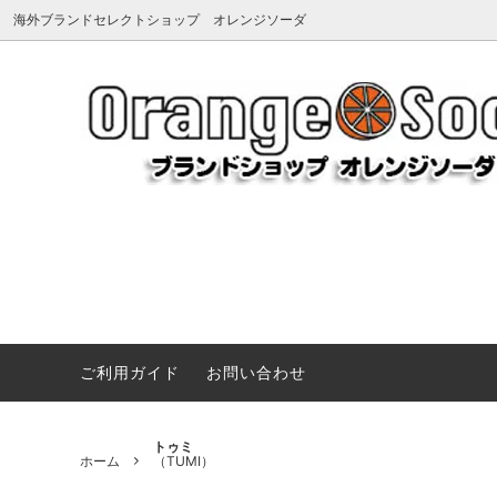
海外ブランドセレクトショップ オレンジソーダ
アーペーセー
《夏を楽しむマストアイテム》サンダ
アグ
《Summ
Dragon 
（A.P.C.）
ル、バッグ、小物など夏のお気に入りを
（UGG
プ＆ハ
VARZAR キャップ ハード vs ソフト 徹底
見つけよう
比較
メンズ・レ
アミパリス
アンチ
UGG新作
（Ami paris）
帽子(ハット＆キャップ)
（ANTI
ローブ
《Vivienne Westwood》ANGLO ネックレス＆ブレ
BONGUSTA 色彩と質感で魅せるバッグ
ヴィヴィアンウエストウッド
Tシャツ
ヴィク
アクセ
（Vivienne Westwood）
（V&A
《JOHNSON MOTORS》アメリカンキャンバストート
タトゥーシール
靴・ブ
《VARZAR》シンプルに映えるVZスタッズキャップ特
ご利用ガイド
お問い合わせ
エヌシーエルエー
エミュ
《Little Marc Jacobs》遊び心あふれるベビーウエア
コート・ジャケット
パソコン
（NCLA）
（EMU
《MAISON KITSUNÉ》CAMPコレクションTシャツ
ペットグッズ（ドッグウェア、首輪、キ
ネイル
エルベシャプリエ
オフホ
トゥミ
《ルイヴィトン美術館》ちょうどいいサイズ感が人気。
ホーム
（TUMI）
ャリーなど）
（Herve Chapelier）
（OFF-
《Miu Miu》クラシックと可愛さが出会う特別なウォ