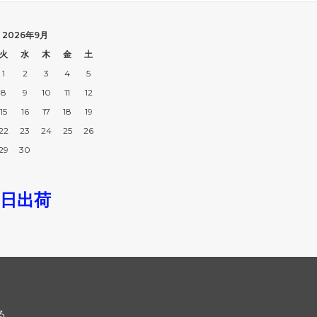
i Charm）
（TOM WOOD）
クブランド
トラニ
2026年9月
k Brand）
（Tolani）
火
水
木
金
土
1
2
3
4
5
ヨークハット
バーバリー
ork Hat）
（BURBERRY）
8
9
10
11
12
15
16
17
18
19
バザール
22
23
24
25
26
GU）
（VARZAR）
29
30
ゥー
ビービーダコタ
do）
（BB Dakota）
即日出荷
ゴボス
フィールドキャンディー
 BOSS）
（Field Candy）
ダシオン ルイ・ヴィトン
フォントラブクロージング
tion Louis Vuitton）
（Fontlab Clothing）
プリンプ
DA）
（Primp）
る