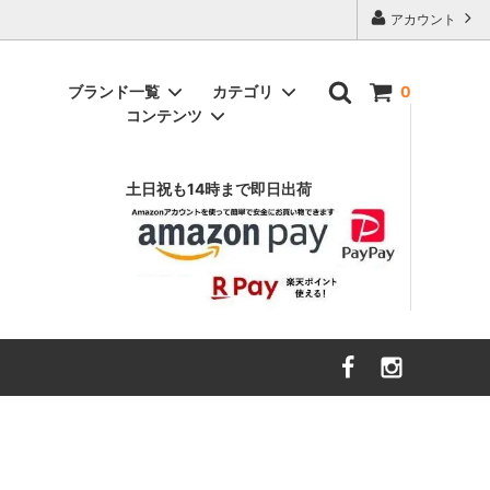
アカウント
ブランド一覧
カテゴリ
0
コンテンツ
アニヤ ハインドマーチ
インテリア雑貨
（ANYA HINDMARCH）
土日祝も14時まで即日出荷
ヴァルフェー
（Valfre）
スウェット
エイソス
財布・ファッション小物
（asos）
ボトムス
エルエヌエー
キッズ・ベビー
（LnA）
ハローキティ
カーハート
（Carhartt）