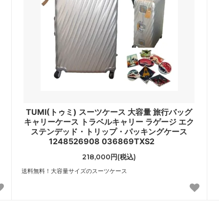
er Edge）
（shashi）
ニキアリーニ
ジューシークチュール
I CHIARINI）
（JuicyCouture）
ソンモータース
ジリア
son Motors）
（Gillia）
ーグラウンド
スワギンテイルズ
yground）
（SWAGGINTAILS）
リ
TUMI(トゥミ) スーツケース 大容量 旅行バッグ
ラビティ
ソース
キャリーケース トラベルキャリー ラゲージ エク
Gravity）
（Sauce）
ステンデッド・トリップ・パッキングケース
1248526908 036869TXS2
ル
チェイサーLA
218,000円(税込)
ll）
（ChaserLA）
送料無料！大容量サイズのスーツケース
ルー
ディズニークチュール
 LUU）
（DisneyCouture）
チャーム
トムウッド