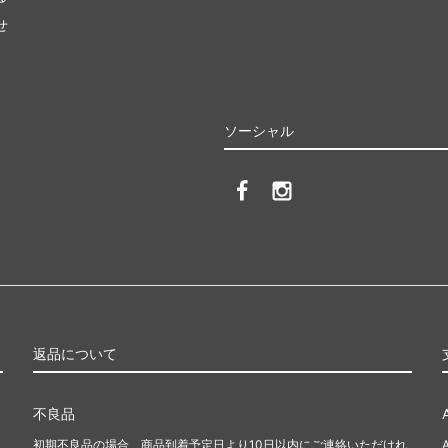
せ
ィージョンソン
ベビーエレファントイアーズ
ey Johnson）
（Baby Elephant Ears）
ルフ ローレン
ボングスタ
 RALPH LAUREN）
（BONGUSTA）
ソーシャル
ージュ
マッドパイ
age）
（Mudpie）
マンハッタンポーテージ
NI）
（Manhattan Portage）
キツネ
メゾン マルジェラ
ON KITSUNE）
（Maison Margiela）
ル
ラウンジフライ
返品について
-bell）
（Loungefly）
ゾン・プリソン
リビングロイヤル
不良品
son Plisson)
（Living Royal）
初期不良品の場合、商品到着予定日より10日以内にご連絡いただけれ