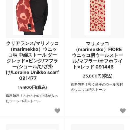
クリアランス/マリメッコ
マリメッコ
（marimekko）ウニッ
（marimekko）FIORE
コ柄 中綿ストール ダー
ウニッコ柄ウールストー
クレッド×ピンク/マフラ
ル/マフラー/オフホワイ
ー/ショール/ひざ掛
ト×レッド 091446
け/Loraine Unikko scarf
23,800円(税込)
091477
送料無料！軽く薄手のウール素材
14,800円(税込)
のウニッコ柄ストール
送料無料！ふわふわの中綿が入っ
たウニッコ柄ストール