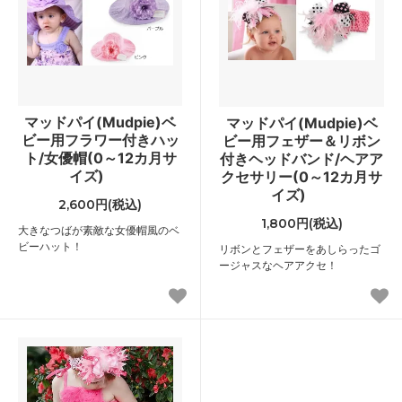
マッドパイ(Mudpie)ベ
マッドパイ(Mudpie)ベ
ビー用フラワー付きハッ
ビー用フェザー＆リボン
ト/女優帽(0～12カ月サ
付きヘッドバンド/ヘアア
イズ)
クセサリー(0～12カ月サ
イズ)
2,600円(税込)
1,800円(税込)
大きなつばが素敵な女優帽風のベ
ビーハット！
リボンとフェザーをあしらったゴ
ージャスなヘアアクセ！