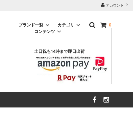
アカウント
ブランド一覧
カテゴリ
0
コンテンツ
アニヤ ハインドマーチ
インテリア雑貨
（ANYA HINDMARCH）
土日祝も14時まで即日出荷
ヴァルフェー
（Valfre）
スウェット
エイソス
財布・ファッション小物
（asos）
ボトムス
エルエヌエー
キッズ・ベビー
（LnA）
ハローキティ
カーハート
（Carhartt）