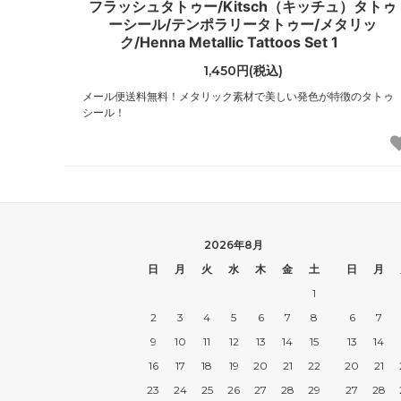
フラッシュタトゥー/Kitsch（キッチュ）タトゥ
レイジーオーフ
レイル
ーシール/テンポラリータトゥー/メタリッ
（Lazy Oaf）
（Rail
ク/Henna Metallic Tattoos Set 1
1,450円(税込)
ローカルセレブリティー
ローレ
（LocalCelebrity）
（Laur
メール便送料無料！メタリック素材で美しい発色が特徴のタトゥ
シール！
国内ブランドアウトレット
その他
（Samantha Thavasa他）
2026年8月
日
月
火
水
木
金
土
日
月
1
2
3
4
5
6
7
8
6
7
9
10
11
12
13
14
15
13
14
16
17
18
19
20
21
22
20
21
23
24
25
26
27
28
29
27
28