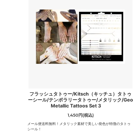
（Toxxy）
（Donn
ドラゴンディフュージョン
トラッ
（Dragon Diffusion）
（Truc
ドリフター
ニュー
（Drifter）
（New Y
バカラ
バグゥ
（Baccarat）
（BAG
バブアー
バンド
（BARBOUR）
（Ban.
ヒパネマ
ヒュー
フラッシュタトゥー/Kitsch（キッチュ）タトゥ
（Hipanema）
（HUGO
ーシール/テンポラリータトゥー/メタリック/Ge
Metallic Tattoos Set 3
フォーラブアンドレモン
フォン
（For Love＆Lemons）
（Fonda
1,450円(税込)
メール便送料無料！メタリック素材で美しい発色が特徴のタトゥ
ブーム
プラダ
シール！
（Voom）
（PRA