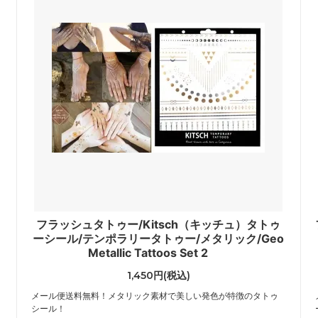
i Charm）
（TOM WOOD）
クブランド
トラニ
k Brand）
（Tolani）
ヨークハット
バーバリー
ork Hat）
（BURBERRY）
バザール
GU）
（VARZAR）
ゥー
ビービーダコタ
do）
（BB Dakota）
ゴボス
フィールドキャンディー
フラッシュタトゥー/Kitsch（キッチュ）タトゥ
 BOSS）
（Field Candy）
o
ーシール/テンポラリータトゥー/メタリック/Geo
Metallic Tattoos Set 2
ダシオン ルイ・ヴィトン
フォントラブクロージング
tion Louis Vuitton）
（Fontlab Clothing）
1,450円(税込)
メール便送料無料！メタリック素材で美しい発色が特徴のタトゥ
プリンプ
シール！
DA）
（Primp）