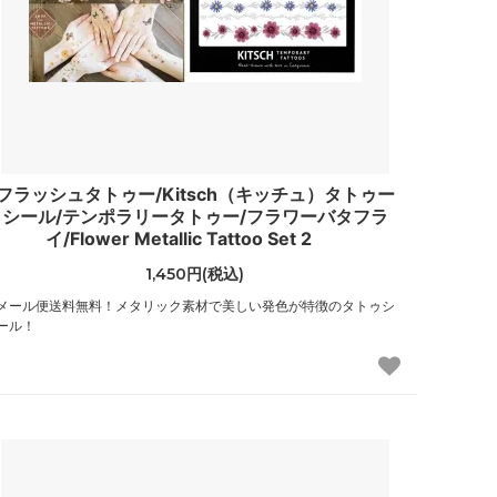
（CHANEL）
ジョイリッチ
（JoyRich）
ステイトオブエスケープ
（State of Escape）
フラッシュタトゥー/Kitsch（キッチュ）タトゥー
スワドルデザインズ
シール/テンポラリータトゥー/フラワーバタフラ
（Swaddle Designs）
イ/Flower Metallic Tattoo Set 2
ソルドス
1,450円(税込)
（Soludos）
メール便送料無料！メタリック素材で美しい発色が特徴のタトゥシ
ール！
チビジュエルズ
（Chibi Jewels）
トゥミ
（TUMI）
トムズ