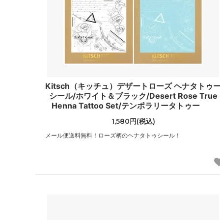
（JIMMY CHOO）
（Jagg
ジャンクフード
ジャン
（JunkFood）
（GIANN
ジョンストンズ
ジョン
（Johnstons of Elgin）
（John
Kitsch（キッチュ）デザートローズ ヘナタトゥ
ステラマッカートニー
スプレ
シール/ホワイト＆ブラック/Desert Rose True
（STELLA McCARTNEY）
（Spra
Henna Tattoo Set/テンポラリータトゥー
スワロフスキー
ゼログ
1,580円(税込)
（SWAROVSKI）
（Zero 
メール便送料無料！ローズ柄のヘナタトゥシール！
タリナタランティーノ
ダンヒ
（TARINA TARANTINO）
（dunhi
チャームシース
チャン
（Charmsies）
（CHAN
トキシー
ドニー