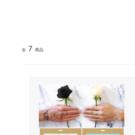
《V&Aカルティエ展限定》パンテール＆フラミンゴ 刺
不思議の国のアリス～alice in
ピンク
カシウエア
カペリ
wonderland～
（Kashwere）
《Maison Margiela》5ACバッグ特集｜MINI・MICR
（Cappe
《THE NORTH FACE》遊び心あふれるミニチュアア
ブラック - カラー別商品検索
イエロ
キス
キッチ
《MUCENT》韓国トレンドを纏う新定番キャップ
（Kith NYC）
（Kits
《SUMMER SALE》人気ブランド夏のセール｜バッ
ブルー - カラー別商品検索
オレン
キャメロンハワイ
クササ
ブラウン - カラー別商品検索
グリー
7
（Cameron Hawaii）
（Kusa 
全
商品
★リゾート＆トラベルグッズコーナー★
★水着
クリスチャンディオール
クロエ
（Christian Dior）
（CHL
タイムセール！
クリア
コムデギャルソン
サーア
（COMME des GARCONS）
（Sir Al
冬の人気ブランドアイテム！
ベアフ
ブラン
サムソナイト
サムド
（Samsonite）
（Samu
ジェシースティール
ジェッ
(Jessie Steele)
（Jet b
ジミーチュウ
ジャガ