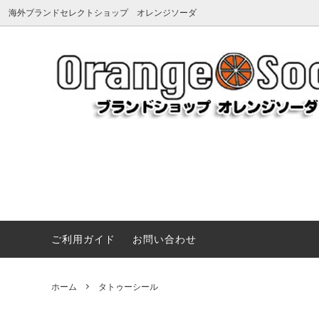
海外ブランドセレクトショップ オレンジソーダ
アーペーセー
《夏を楽しむマストアイテム》サンダ
アグ
《Summ
Dragon 
（A.P.C.）
ル、バッグ、小物など夏のお気に入りを
（UGG
プ＆ハ
VARZAR キャップ ハード vs ソフト 徹底
見つけよう
比較
メンズ・レ
アミパリス
アンチ
UGG新作
（Ami paris）
帽子(ハット＆キャップ)
（ANTI
ローブ
《Vivienne Westwood》ANGLO ネックレス＆ブレ
BONGUSTA 色彩と質感で魅せるバッグ
ヴィヴィアンウエストウッド
Tシャツ
ヴィク
アクセ
（Vivienne Westwood）
（V&A
《JOHNSON MOTORS》アメリカンキャンバストート
タトゥーシール
靴・ブ
《VARZAR》シンプルに映えるVZスタッズキャップ特
ご利用ガイド
お問い合わせ
エヌシーエルエー
エミュ
《Little Marc Jacobs》遊び心あふれるベビーウエア
コート・ジャケット
パソコン
（NCLA）
（EMU
《MAISON KITSUNÉ》CAMPコレクションTシャツ
ペットグッズ（ドッグウェア、首輪、キ
ネイル
エルベシャプリエ
オフホ
ホーム
タトゥーシール
《ルイヴィトン美術館》ちょうどいいサイズ感が人気。
ャリーなど）
（Herve Chapelier）
（OFF-
《Miu Miu》クラシックと可愛さが出会う特別なウォ