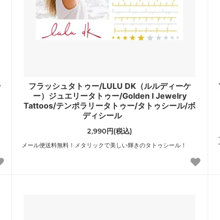
er Edge）
（shashi）
ニキアリーニ
ジューシークチュール
I CHIARINI）
（JuicyCouture）
ソンモータース
ジリア
son Motors）
（Gillia）
ー
フラッシュタトゥー/LULU DK（ルルディーケ
ーグラウンド
スワギンテイルズ
ー）ジュエリータトゥー/Golden I Jewelry
yground）
（SWAGGINTAILS）
Tattoos/テンポラリータトゥー/タトゥシール/ボ
ディシール
ラビティ
ソース
2,990円(税込)
Gravity）
（Sauce）
メール便送料無料！メタリックで美しい輝きのタトゥシール！
ル
チェイサーLA
ll）
（ChaserLA）
ルー
ディズニークチュール
 LUU）
（DisneyCouture）
チャーム
トムウッド