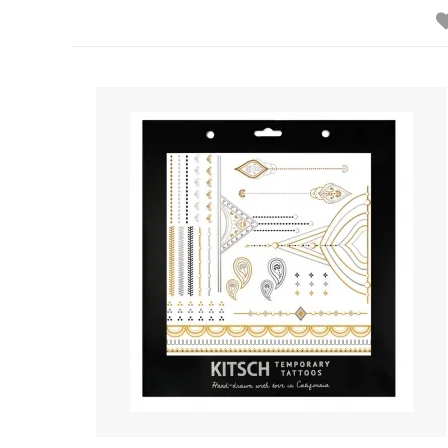
ベアフットドリームス
ベッツ
（Barefoot Dreams）
（Bets
ポールスミス
ポロ ラ
（PAUL SMITH）
（POLO
マイティーファイン
マッカ
（Mighty Fine）
（Mack
マリメッコ
マルニ
（marimekko）
（MAR
ムセント
メゾン
（MUCENT）
（MAIS
モドクロス
モンベ
（modcloth）
（mont
ラファイン
ラ・メ
（LaFine）
(La Mai