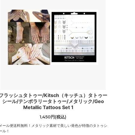
（Toms）
トランペット
（Trumpette）
バイ フィリップ
（by philippe）
ハットアタック
（Hat Attack）
ピエールアルディ
（PIERRE HARDY）
フェリックスレイ
フラッシュタトゥー/Kitsch（キッチュ）タトゥー
（Felix Rey）
シール/テンポラリータトゥー/メタリック/Geo
Metallic Tattoos Set 1
フーターズ
（HOOTERS）
1,450円(税込)
メール便送料無料！メタリック素材で美しい発色が特徴のタトゥシ
フルラ
ール！
（Furla）