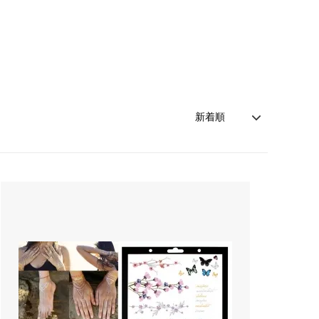
索
レッド - カラー別商品検索
カルバンクライン
（Calvin Klein）
ネイビー - カラー別商品検索
キャットハミル
（Cat Hammill）
索
シルバー - カラー別商品検索
クリーム
索
売れ筋カーディガン特集！
（cream）
アイテム
雨の日を楽しむ！レインファッション特
コートエシエル
集
（Cote&Ciel）
夏の売れ筋かごバッグ！
ザ・ノース・フェイス
（THE NORTH FACE）
！
Cote&Ciel人気バックパック・バッグ8
モデルがSALE！
ン
ジェイミーレイハット
(Jamie Rae Hats)
ジプシー05
（gypsy05）
シャネル