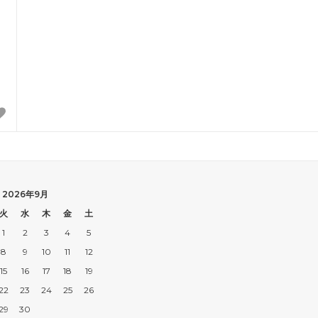
ズ
レネレイド エヌドゥ
s）
（Les Nereides N2）
ンモシ
ワイスリー
en Moshi）
（Y-3）
ブランド
2026年9月
火
水
木
金
土
1
2
3
4
5
8
9
10
11
12
15
16
17
18
19
22
23
24
25
26
29
30