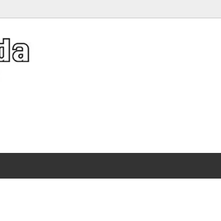
er Hat Collection》夏キャッ
アクネストゥディオズ
バッグ
Diffusion レザーバスケット特集
）
ット特集
（Acne Studios）
ディース 人気ブランドTシャツ特集
ソーシャルソーシャルクラブ
イルビゾンテ
サンダル 刺繍が映える特別なゴールデンスター
 SOCIAL SOCIAL CLUB）
、ガウン
（Il Bisonte）
ストール、ショール、スカーフ
スレット
トリア＆アルバート博物館
サリー
ヴィクトリアシークレット
ワンピース・ドレス
）
（Victoria's Secret）
ーツ・サンダル
シャツ
集
ー
エムエルビーコリア
、iPad、iPhone、携帯グッズ
メンズ
）
（MLB Korea）
シール
ディズニー
ワイト
オレンジキャンディー
持つだけで映えるポーチ
WHITE）
（OrangeCandy）
レット