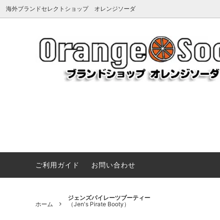
海外ブランドセレクトショップ オレンジソーダ
アーペーセー
《夏を楽しむマストアイテム》サンダ
アグ
《Summ
Dragon 
（A.P.C.）
ル、バッグ、小物など夏のお気に入りを
（UGG
プ＆ハ
VARZAR キャップ ハード vs ソフト 徹底
見つけよう
比較
メンズ・レ
アミパリス
アンチ
UGG新作
（Ami paris）
帽子(ハット＆キャップ)
（ANTI
ローブ
《Vivienne Westwood》ANGLO ネックレス＆ブレ
BONGUSTA 色彩と質感で魅せるバッグ
ヴィヴィアンウエストウッド
Tシャツ
ヴィク
アクセ
（Vivienne Westwood）
（V&A
《JOHNSON MOTORS》アメリカンキャンバストート
タトゥーシール
靴・ブ
《VARZAR》シンプルに映えるVZスタッズキャップ特
ご利用ガイド
お問い合わせ
エヌシーエルエー
エミュ
《Little Marc Jacobs》遊び心あふれるベビーウエア
コート・ジャケット
パソコン
（NCLA）
（EMU
《MAISON KITSUNÉ》CAMPコレクションTシャツ
ペットグッズ（ドッグウェア、首輪、キ
ネイル
エルベシャプリエ
オフホ
ジェンズパイレーツブーティー
《ルイヴィトン美術館》ちょうどいいサイズ感が人気。
ホーム
（Jen's Pirate Booty）
ャリーなど）
（Herve Chapelier）
（OFF-
《Miu Miu》クラシックと可愛さが出会う特別なウォ