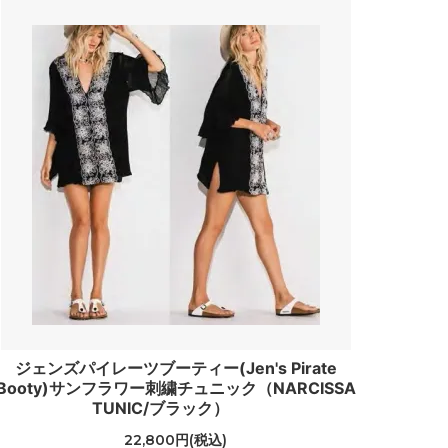
（Toms）
トランペット
（Trumpette）
バイ フィリップ
（by philippe）
ハットアタック
（Hat Attack）
ピエールアルディ
（PIERRE HARDY）
フェリックスレイ
（Felix Rey）
フーターズ
ジェンズパイレーツブーティー(Jen's Pirate
（HOOTERS）
Booty)サンフラワー刺繍チュニック（NARCISSA
TUNIC/ブラック）
フルラ
（Furla）
22,800円(税込)