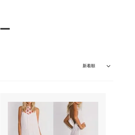
索
レッド - カラー別商品検索
カルバンクライン
（Calvin Klein）
ネイビー - カラー別商品検索
キャットハミル
ー
（Cat Hammill）
索
シルバー - カラー別商品検索
クリーム
索
売れ筋カーディガン特集！
（cream）
アイテム
雨の日を楽しむ！レインファッション特
コートエシエル
集
（Cote&Ciel）
夏の売れ筋かごバッグ！
ザ・ノース・フェイス
（THE NORTH FACE）
！
Cote&Ciel人気バックパック・バッグ8
モデルがSALE！
ン
ジェイミーレイハット
(Jamie Rae Hats)
ジプシー05
（gypsy05）
シャネル