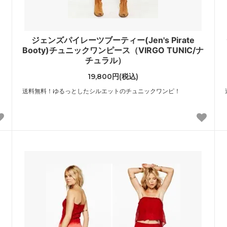
ズ
レネレイド エヌドゥ
s）
（Les Nereides N2）
ジェンズパイレーツブーティー(Jen's Pirate
ンモシ
ワイスリー
Booty)チュニックワンピース（VIRGO TUNIC/ナ
en Moshi）
（Y-3）
チュラル）
ブランド
19,800円(税込)
送料無料！ゆるっとしたシルエットのチュニックワンピ！