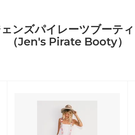
繍ワッペンコレクション
 - カラー別商品検索
ホワイト - カラー別商品検
カルティエ
O比較
lli Straworld）
（CARTIER）
クセサリー
ー - カラー別商品検索
グレー - カラー別商品検索
ュ
キャスキッドソン
ジェンズパイレーツブーティ
ch）
（Cath Kidston）
グ・Tシャツ・定番アイテム
ジ - カラー別商品検索
ゴールド - カラー別商品検
（Jen's Pirate Booty）
ンダル
グラビティ
世界
ン - カラー別商品検索
パープル - カラー別商品検
Flip Flops）
（Gravity）
＆ビーチグッズコーナー★
芸能人＆ハリウッドセレブ愛用
ケイスリー
特集！
OE）
（Casery）
ランスセール！
赤字特価コーナー！
リステアーレイ
サスアンドベル
istair Rai）
（sass＆belle）
ットドリームスのシングルサイズ
UGGサンダル3モデルがSALE
ケット！
ラ
ジェイアンドエムデヴィッドソ
dra）
（J＆M DAVIDSON）
ト
ジェンズパイレーツブーティー
y John Eshaya）
（Jen's Pirate Booty）
ーエッジ
シャシ