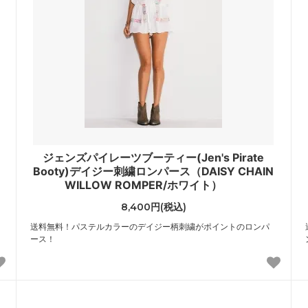
er Edge）
（shashi）
ニキアリーニ
ジューシークチュール
I CHIARINI）
（JuicyCouture）
ソンモータース
ジリア
son Motors）
（Gillia）
ーグラウンド
スワギンテイルズ
yground）
（SWAGGINTAILS）
ジェンズパイレーツブーティー(Jen's Pirate
ラビティ
ソース
Booty)デイジー刺繍ロンパース（DAISY CHAIN
Gravity）
（Sauce）
WILLOW ROMPER/ホワイト）
8,400円(税込)
ル
チェイサーLA
ll）
（ChaserLA）
送料無料！パステルカラーのデイジー柄刺繍がポイントのロンパ
ース！
ルー
ディズニークチュール
 LUU）
（DisneyCouture）
チャーム
トムウッド