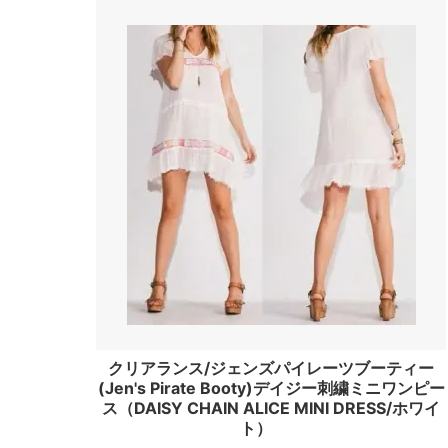
（Toxxy）
（Donn
ドラゴンディフュージョン
トラッ
（Dragon Diffusion）
（Truc
ドリフター
ニュー
（Drifter）
（New Y
バカラ
バグゥ
（Baccarat）
（BAG
バブアー
バンド
（BARBOUR）
（Ban.
ヒパネマ
ヒュー
（Hipanema）
（HUGO
フォーラブアンドレモン
フォン
クリアランス/ジェンズパイレーツブーティー
（For Love＆Lemons）
（Fonda
(Jen's Pirate Booty)デイジー刺繍ミニワンピー
ス（DAISY CHAIN ALICE MINI DRESS/ホワイ
ブーム
プラダ
ト）
（Voom）
（PRA