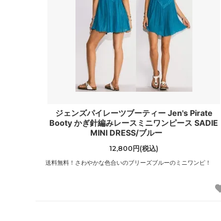
（JIMMY CHOO）
（Jagg
ジャンクフード
ジャン
（JunkFood）
（GIANN
ジョンストンズ
ジョン
（Johnstons of Elgin）
（John
ステラマッカートニー
スプレ
（STELLA McCARTNEY）
（Spra
ジェンズパイレーツブーティー Jen's Pirate
スワロフスキー
ゼログ
Booty かぎ針編みレースミニワンピース SADIE
（SWAROVSKI）
（Zero 
MINI DRESS/ブルー
12,800円(税込)
タリナタランティーノ
ダンヒ
（TARINA TARANTINO）
（dunhi
送料無料！さわやかな色合いのブリーズブルーのミニワンピ！
チャームシース
チャン
（Charmsies）
（CHAN
トキシー
ドニー