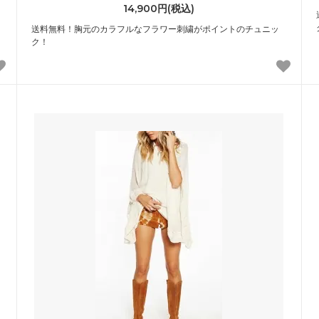
14,900円(税込)
ィージョンソン
ベビーエレファントイアーズ
送料無料！胸元のカラフルなフラワー刺繍がポイントのチュニッ
ey Johnson）
（Baby Elephant Ears）
ク！
ルフ ローレン
ボングスタ
 RALPH LAUREN）
（BONGUSTA）
ージュ
マッドパイ
age）
（Mudpie）
マンハッタンポーテージ
NI）
（Manhattan Portage）
キツネ
メゾン マルジェラ
ON KITSUNE）
（Maison Margiela）
ル
ラウンジフライ
-bell）
（Loungefly）
ゾン・プリソン
リビングロイヤル
son Plisson)
（Living Royal）