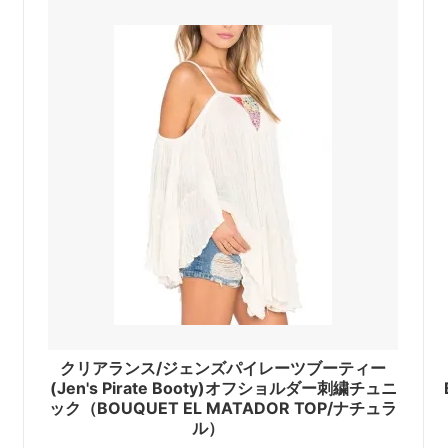
i Charm）
（TOM WOOD）
クブランド
トラニ
k Brand）
（Tolani）
ヨークハット
バーバリー
ork Hat）
（BURBERRY）
バザール
GU）
（VARZAR）
ゥー
ビービーダコタ
do）
（BB Dakota）
ゴボス
フィールドキャンディー
 BOSS）
（Field Candy）
ダシオン ルイ・ヴィトン
フォントラブクロージング
クリアランス/ジェンズパイレーツブーティー
tion Louis Vuitton）
（Fontlab Clothing）
(Jen's Pirate Booty)オフショルダー刺繍チュニ
ック（BOUQUET EL MATADOR TOP/ナチュラ
プリンプ
ル）
DA）
（Primp）