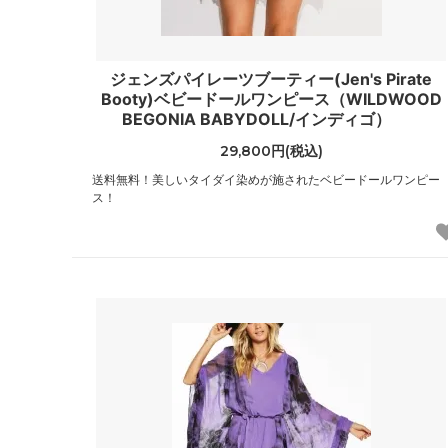
レイジーオーフ
レイル
（Lazy Oaf）
（Rail
ジェンズパイレーツブーティー(Jen's Pirate
ローカルセレブリティー
ローレ
Booty)ベビードールワンピース（WILDWOOD
（LocalCelebrity）
（Laur
BEGONIA BABYDOLL/インディゴ）
国内ブランドアウトレット
その他
29,800円(税込)
（Samantha Thavasa他）
送料無料！美しいタイダイ染めが施されたベビードールワンピー
ス！