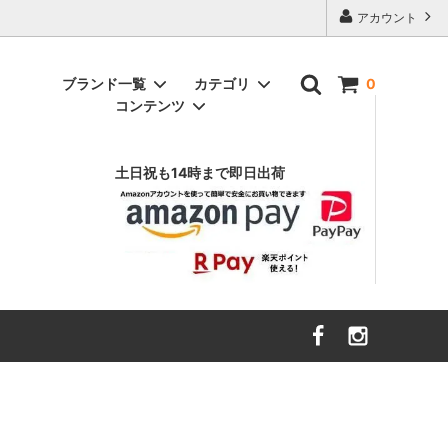
アカウント
ブランド一覧
カテゴリ
0
コンテンツ
アニヤ ハインドマーチ
インテリア雑貨
（ANYA HINDMARCH）
土日祝も14時まで即日出荷
ヴァルフェー
（Valfre）
スウェット
エイソス
財布・ファッション小物
（asos）
ボトムス
エルエヌエー
キッズ・ベビー
（LnA）
ハローキティ
カーハート
（Carhartt）