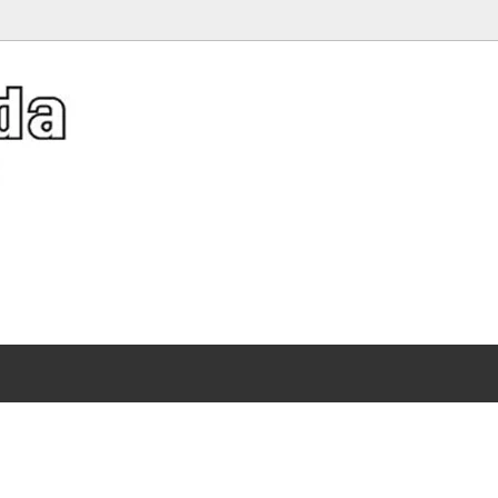
er Hat Collection》夏キャッ
アクネストゥディオズ
バッグ
Diffusion レザーバスケット特集
）
ット特集
（Acne Studios）
ディース 人気ブランドTシャツ特集
ソーシャルソーシャルクラブ
イルビゾンテ
サンダル 刺繍が映える特別なゴールデンスター
 SOCIAL SOCIAL CLUB）
、ガウン
（Il Bisonte）
ストール、ショール、スカーフ
スレット
トリア＆アルバート博物館
サリー
ヴィクトリアシークレット
ワンピース・ドレス
）
（Victoria's Secret）
ーツ・サンダル
シャツ
集
ー
エムエルビーコリア
、iPad、iPhone、携帯グッズ
メンズ
）
（MLB Korea）
シール
ディズニー
ワイト
オレンジキャンディー
持つだけで映えるポーチ
WHITE）
（OrangeCandy）
レット