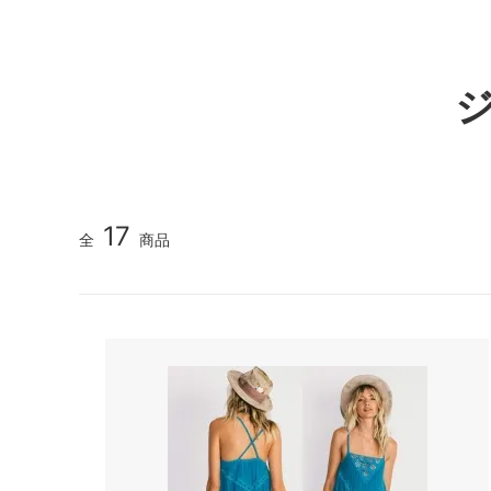
《V&Aカルティエ展限定》パンテール＆フラミンゴ 刺
不思議の国のアリス～alice in
ピンク
カシウエア
カペリ
wonderland～
（Kashwere）
《Maison Margiela》5ACバッグ特集｜MINI・MICR
（Cappe
《THE NORTH FACE》遊び心あふれるミニチュアア
ブラック - カラー別商品検索
イエロ
キス
キッチ
《MUCENT》韓国トレンドを纏う新定番キャップ
（Kith NYC）
（Kits
《SUMMER SALE》人気ブランド夏のセール｜バッ
ブルー - カラー別商品検索
オレン
キャメロンハワイ
クササ
《SWAROVSKI × THE LION KING》ライオンキングの
ブラウン - カラー別商品検索
グリー
（Cameron Hawaii）
（Kusa 
★リゾート＆トラベルグッズコーナー★
★水着
クリスチャンディオール
クロエ
17
全
商品
（Christian Dior）
（CHL
タイムセール！
クリア
コムデギャルソン
サーア
（COMME des GARCONS）
（Sir Al
冬の人気ブランドアイテム！
ベアフ
ブラン
サムソナイト
サムド
（Samsonite）
（Samu
ジェシースティール
ジェッ
(Jessie Steele)
（Jet b
ジミーチュウ
ジャガ