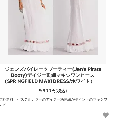
（CHANEL）
ジョイリッチ
（JoyRich）
ステイトオブエスケープ
（State of Escape）
スワドルデザインズ
（Swaddle Designs）
ジェンズパイレーツブーティー(Jen's Pirate
ソルドス
Booty)デイジー刺繍マキシワンピース
（Soludos）
（SPRINGFIELD MAXI DRESS/ホワイト）
9,900円(税込)
チビジュエルズ
（Chibi Jewels）
送料無料！パステルカラーのデイジー柄刺繍がポイントのマキシワ
ンピ！
トゥミ
（TUMI）
トムズ