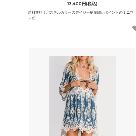
13,400円(税込)
ベアフットドリームス
ベッツ
送料無料！パステルカラーのデイジー柄刺繍がポイントのミニワ
（Barefoot Dreams）
（Bets
ンピ！
ポールスミス
ポロ ラ
（PAUL SMITH）
（POLO
マイティーファイン
マッカ
（Mighty Fine）
（Mack
マリメッコ
マルニ
（marimekko）
（MAR
ムセント
メゾン
（MUCENT）
（MAIS
モドクロス
モンベ
（modcloth）
（mont
ラファイン
ラ・メ
（LaFine）
(La Mai