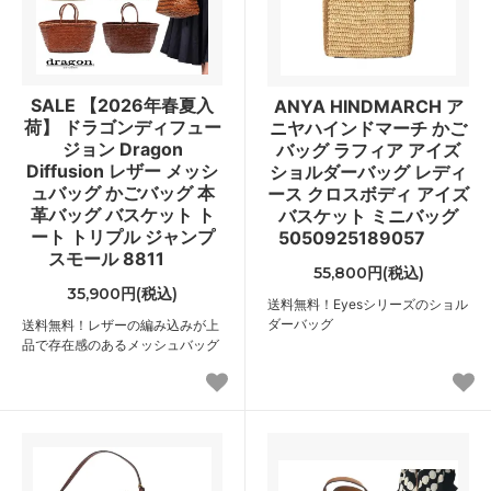
SALE 【2026年春夏入
ANYA HINDMARCH ア
荷】 ドラゴンディフュー
ニヤハインドマーチ かご
ジョン Dragon
バッグ ラフィア アイズ
Diffusion レザー メッシ
ショルダーバッグ レディ
ュバッグ かごバッグ 本
ース クロスボディ アイズ
革バッグ バスケット ト
バスケット ミニバッグ
ート トリプル ジャンプ
5050925189057
スモール 8811
55,800円(税込)
35,900円(税込)
送料無料！Eyesシリーズのショル
ダーバッグ
送料無料！レザーの編み込みが上
品で存在感のあるメッシュバッグ