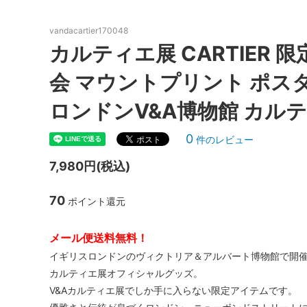
《V&Aカルティエ展限定》パンテール＆フラミンゴ 刺
不思議の国のアリス～alice in
ピンク
カシウエア
カペリ
wonderland～
（Kashwere）
《Maison Margiela》5ACバッグ特集｜MINI・MICR
（Cappe
vandacartier170048
《THE NORTH FACE》遊び心あふれるミニチュアア
カルティエ展 CARTIER 
ブラック - カラー別商品検索
イエロ
キス
キッチ
《MUCENT》韓国トレンドを纏う新定番キャップ
（Kith NYC）
（Kits
会 マウントプリント ポスタ
《SUMMER SALE》人気ブランド夏のセール｜バッ
ブルー - カラー別商品検索
オレン
キャメロンハワイ
クササ
ロンドンV&A博物館 カル
ブラウン - カラー別商品検索
グリー
（Cameron Hawaii）
（Kusa 
★リゾート＆トラベルグッズコーナー★
★水着
クリスチャンディオール
クロエ
0
件のレビュー
（Christian Dior）
（CHL
7,980円(税込)
タイムセール！
クリア
コムデギャルソン
サーア
（COMME des GARCONS）
（Sir Al
70
ポイント還元
冬の人気ブランドアイテム！
ベアフ
ブラン
サムソナイト
サムド
（Samsonite）
（Samu
メール便送料無料！
イギリスロンドンのヴィクトリア＆アルバート博物館で開
ジェシースティール
ジェッ
カルティエ展オフィシャルグッズ。
(Jessie Steele)
（Jet b
V&Aカルティエ展でしか手に入らない限定アイテムです。
ジミーチュウ
ジャガ