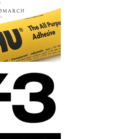
レベッカミンコフ
（Rebecca Minkoff）
ワイルドフォックス
（Wildfox）