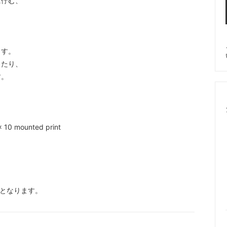
に佇む、
er Edge）
（shashi）
ニキアリーニ
ジューシークチュール
I CHIARINI）
（JuicyCouture）
ます。
ソンモータース
ジリア
ったり、
son Motors）
（Gillia）
す。
ーグラウンド
スワギンテイルズ
yground）
（SWAGGINTAILS）
ラビティ
ソース
 10 mounted print
Gravity）
（Sauce）
ル
チェイサーLA
ll）
（ChaserLA）
ルー
ディズニークチュール
）となります。
 LUU）
（DisneyCouture）
チャーム
トムウッド