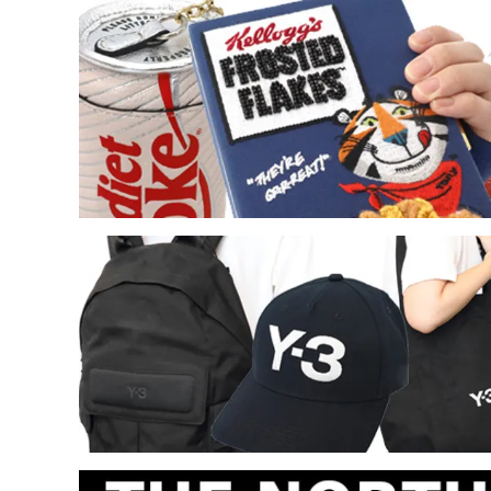
レイジーオーフ
レイル
（Lazy Oaf）
（Rail
ローカルセレブリティー
ローレ
（LocalCelebrity）
（Laur
国内ブランドアウトレット
その他
（Samantha Thavasa他）