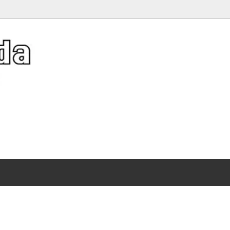
er Hat Collection》夏キャッ
アクネストゥディオズ
バッグ
Diffusion レザーバスケット特集
）
ット特集
（Acne Studios）
ディース 人気ブランドTシャツ特集
ソーシャルソーシャルクラブ
イルビゾンテ
サンダル 刺繍が映える特別なゴールデンスター
 SOCIAL SOCIAL CLUB）
、ガウン
（Il Bisonte）
ストール、ショール、スカーフ
スレット
トリア＆アルバート博物館
サリー
ヴィクトリアシークレット
ワンピース・ドレス
）
（Victoria's Secret）
ーツ・サンダル
シャツ
集
ー
エムエルビーコリア
、iPad、iPhone、携帯グッズ
メンズ
）
（MLB Korea）
シール
ディズニー
ワイト
オレンジキャンディー
持つだけで映えるポーチ
WHITE）
（OrangeCandy）
レット