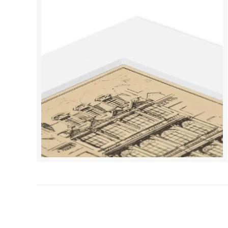
ベアフットドリームス
ベッツ
（Barefoot Dreams）
（Bets
ポールスミス
ポロ ラ
（PAUL SMITH）
（POLO
マイティーファイン
マッカ
（Mighty Fine）
（Mack
マリメッコ
マルニ
（marimekko）
（MAR
ムセント
メゾン
（MUCENT）
（MAIS
モドクロス
モンベ
（modcloth）
（mont
ラファイン
ラ・メ
（LaFine）
(La Mai