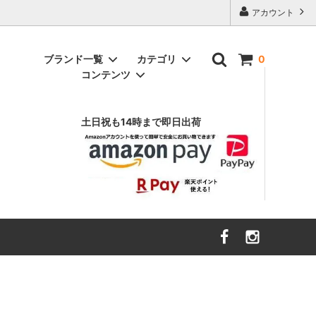
アカウント
ブランド一覧
カテゴリ
0
コンテンツ
アニヤ ハインドマーチ
インテリア雑貨
（ANYA HINDMARCH）
土日祝も14時まで即日出荷
ヴァルフェー
（Valfre）
スウェット
エイソス
財布・ファッション小物
（asos）
ボトムス
エルエヌエー
キッズ・ベビー
（LnA）
ハローキティ
カーハート
（Carhartt）