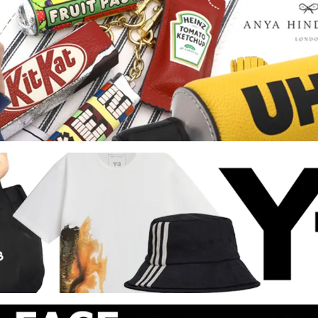
ズ
レネレイド エヌドゥ
s）
（Les Nereides N2）
ンモシ
ワイスリー
en Moshi）
（Y-3）
ブランド