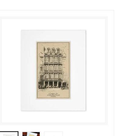
索
レッド - カラー別商品検索
カルバンクライン
（Calvin Klein）
ネイビー - カラー別商品検索
キャットハミル
（Cat Hammill）
索
シルバー - カラー別商品検索
クリーム
索
売れ筋カーディガン特集！
（cream）
アイテム
雨の日を楽しむ！レインファッション特
コートエシエル
集
（Cote&Ciel）
夏の売れ筋かごバッグ！
ザ・ノース・フェイス
（THE NORTH FACE）
！
Cote&Ciel人気バックパック・バッグ8
モデルがSALE！
ン
ジェイミーレイハット
(Jamie Rae Hats)
ジプシー05
（gypsy05）
シャネル