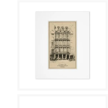
（Toxxy）
（Donn
ドラゴンディフュージョン
トラッ
（Dragon Diffusion）
（Truc
ドリフター
ニュー
（Drifter）
（New Y
バカラ
バグゥ
（Baccarat）
（BAG
バブアー
バンド
（BARBOUR）
（Ban.
ヒパネマ
ヒュー
（Hipanema）
（HUGO
フォーラブアンドレモン
フォン
（For Love＆Lemons）
（Fonda
ブーム
プラダ
（Voom）
（PRA