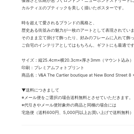
優雅さと伝統が息づくロンドン・ニューボンドストリート
（JIMMY CHOO）
（Jagg
カルティエのブティックを美しく描いたポスターです。
ジャンクフード
ジャン
時を超えて愛されるブランドの風格と、
（JunkFood）
（GIANN
歴史ある街並みの魅力が一枚のアートとして表現されてい
ジョンストンズ
ジョン
そのまま立て掛けて飾ったり、好みのフレームに入れて飾
（Johnstons of Elgin）
（John
ご自宅のインテリアとしてはもちろん、ギフトにも最適で
ステラマッカートニー
スプレ
サイズ：縦25.4cm×横20.3cm×厚さ3mm（マウント込み）
（STELLA McCARTNEY）
（Spra
印刷：プレミアムフォトプリント
スワロフスキー
ゼログ
商品名：V&A The Cartier boutique at New Bond Street 8 x
（SWAROVSKI）
（Zero 
▼送料につきまして
タリナタランティーノ
ダンヒ
※メール便をご選択の場合送料無料とさせていただきます。
（TARINA TARANTINO）
（dunhi
※代引きやメール便対象外の商品と同梱の場合には
チャームシース
チャン
宅急便（送料600円、5,000円以上お買い上げで送料無料
（Charmsies）
（CHAN
トキシー
ドニー