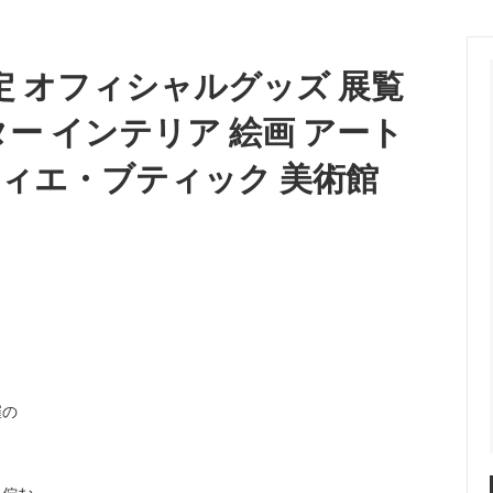
繍ワッペンコレクション
 - カラー別商品検索
ホワイト - カラー別商品検
カルティエ
O比較
lli Straworld）
（CARTIER）
クセサリー
限定 オフィシャルグッズ 展覧
ー - カラー別商品検索
グレー - カラー別商品検索
ュ
キャスキッドソン
ch）
（Cath Kidston）
ー インテリア 絵画 アート
グ・Tシャツ・定番アイテム
ジ - カラー別商品検索
ゴールド - カラー別商品検
ンダル
グラビティ
ティエ・ブティック 美術館
ン - カラー別商品検索
パープル - カラー別商品検
Flip Flops）
（Gravity）
＆ビーチグッズコーナー★
芸能人＆ハリウッドセレブ愛用
ケイスリー
特集！
OE）
（Casery）
ランスセール！
赤字特価コーナー！
リステアーレイ
サスアンドベル
istair Rai）
（sass＆belle）
ットドリームスのシングルサイズ
UGGサンダル3モデルがSALE
ケット！
ラ
ジェイアンドエムデヴィッドソ
dra）
（J＆M DAVIDSON）
催の
ト
ジェンズパイレーツブーティー
y John Eshaya）
（Jen's Pirate Booty）
ーエッジ
シャシ