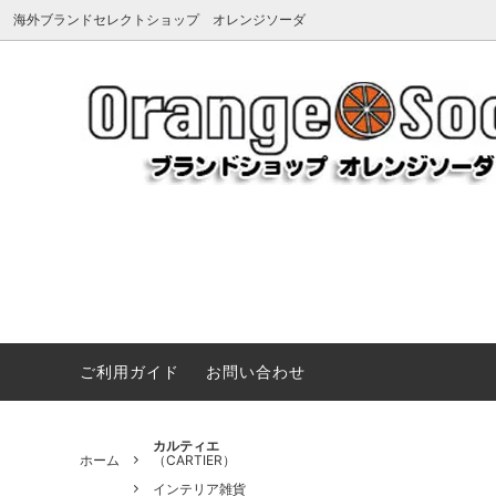
海外ブランドセレクトショップ オレンジソーダ
アーペーセー
《夏を楽しむマストアイテム》サンダ
アグ
《Summ
Dragon 
（A.P.C.）
ル、バッグ、小物など夏のお気に入りを
（UGG
プ＆ハ
VARZAR キャップ ハード vs ソフト 徹底
見つけよう
比較
メンズ・レ
アミパリス
アンチ
UGG新作
（Ami paris）
帽子(ハット＆キャップ)
（ANTI
ローブ
《Vivienne Westwood》ANGLO ネックレス＆ブレ
BONGUSTA 色彩と質感で魅せるバッグ
ヴィヴィアンウエストウッド
Tシャツ
ヴィク
アクセ
（Vivienne Westwood）
（V&A
《JOHNSON MOTORS》アメリカンキャンバストート
タトゥーシール
靴・ブ
《VARZAR》シンプルに映えるVZスタッズキャップ特
ご利用ガイド
お問い合わせ
エヌシーエルエー
エミュ
《Little Marc Jacobs》遊び心あふれるベビーウエア
コート・ジャケット
パソコン
（NCLA）
（EMU
《MAISON KITSUNÉ》CAMPコレクションTシャツ
ペットグッズ（ドッグウェア、首輪、キ
ネイル
エルベシャプリエ
オフホ
カルティエ
《ルイヴィトン美術館》ちょうどいいサイズ感が人気。
ホーム
（CARTIER）
ャリーなど）
（Herve Chapelier）
（OFF-
《Miu Miu》クラシックと可愛さが出会う特別なウォ
インテリア雑貨