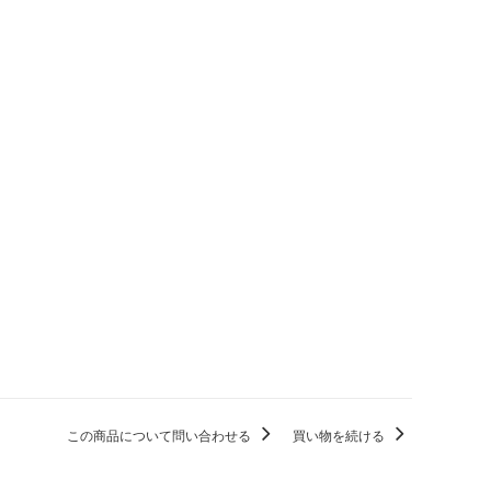
ポーラビアンコ
（Paula Bianco）
マークジェイコブス
（Marc by Marc Jacobs）
マリソル
（Mar Y sol）
ミュウミュウ
（MiuMiu）
モイナ
（Moyna）
ラニ
（Lani）
この商品について問い合わせる
買い物を続ける
ルルディーケー
（LULU DK）