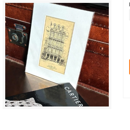
i Charm）
（TOM WOOD）
クブランド
トラニ
k Brand）
（Tolani）
ヨークハット
バーバリー
ork Hat）
（BURBERRY）
バザール
GU）
（VARZAR）
ゥー
ビービーダコタ
do）
（BB Dakota）
ゴボス
フィールドキャンディー
 BOSS）
（Field Candy）
ダシオン ルイ・ヴィトン
フォントラブクロージング
tion Louis Vuitton）
（Fontlab Clothing）
プリンプ
DA）
（Primp）