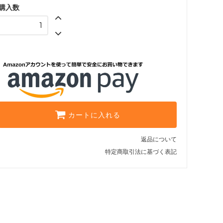
（Toms）
購入数
トランペット
（Trumpette）
バイ フィリップ
（by philippe）
ハットアタック
（Hat Attack）
カートに入れる
ピエールアルディ
（PIERRE HARDY）
返品について
フェリックスレイ
特定商取引法に基づく表記
（Felix Rey）
フーターズ
（HOOTERS）
フルラ
（Furla）