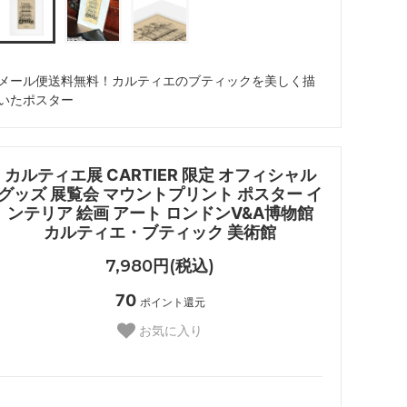
（CHANEL）
ジョイリッチ
（JoyRich）
メール便送料無料！カルティエのブティックを美しく描
いたポスター
ステイトオブエスケープ
（State of Escape）
スワドルデザインズ
カルティエ展 CARTIER 限定 オフィシャル
（Swaddle Designs）
グッズ 展覧会 マウントプリント ポスター イ
ンテリア 絵画 アート ロンドンV&A博物館
ソルドス
カルティエ・ブティック 美術館
（Soludos）
7,980円(税込)
チビジュエルズ
70
（Chibi Jewels）
ポイント還元
お気に入り
トゥミ
（TUMI）
トムズ