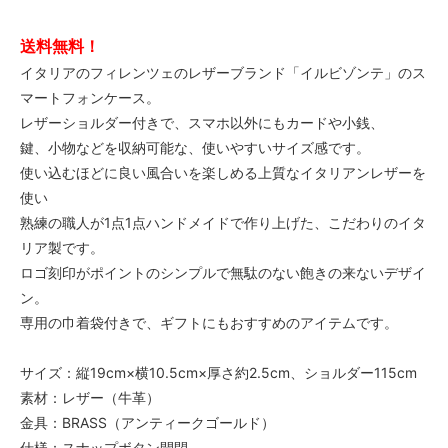
送料無料！
イタリアのフィレンツェのレザーブランド「イルビゾンテ」のス
マートフォンケース。
レザーショルダー付きで、スマホ以外にもカードや小銭、
鍵、小物などを収納可能な、使いやすいサイズ感です。
使い込むほどに良い風合いを楽しめる上質なイタリアンレザーを
使い
熟練の職人が1点1点ハンドメイドで作り上げた、こだわりのイタ
リア製です。
ロゴ刻印がポイントのシンプルで無駄のない飽きの来ないデザイ
ン。
専用の巾着袋付きで、ギフトにもおすすめのアイテムです。
サイズ：縦19cm×横10.5cm×厚さ約2.5cm、ショルダー115cm
素材：レザー（牛革）
金具：BRASS（アンティークゴールド）
仕様：スナップボタン開閉