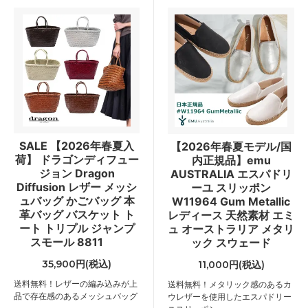
SALE 【2026年春夏入
【2026年春夏モデル/国
荷】 ドラゴンディフュー
内正規品】emu
ジョン Dragon
AUSTRALIA エスパドリ
Diffusion レザー メッシ
ーユ スリッポン
ュバッグ かごバッグ 本
W11964 Gum Metallic
革バッグ バスケット ト
レディース 天然素材 エミ
ート トリプル ジャンプ
ュ オーストラリア メタリ
スモール 8811
ック スウェード
35,900円(税込)
11,000円(税込)
送料無料！レザーの編み込みが上
送料無料！メタリック感のあるカ
品で存在感のあるメッシュバッグ
ウレザーを使用したエスパドリー