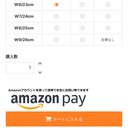
Natural
W6/23cm
Black
W7/24cm
Smoke
W8/25cm
Natural
Black
W9/26cm
在庫なし
Smoke
購入数
Natural
Black
Smoke
SOLD OUT
カートに入れる