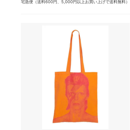
宅急便（送料600円、5,000円以上お買い上げで送料無料
（Toxxy）
（Donn
ドラゴンディフュージョン
トラッ
（Dragon Diffusion）
（Truc
ドリフター
ニュー
（Drifter）
（New Y
バカラ
バグゥ
（Baccarat）
（BAG
バブアー
バンド
（BARBOUR）
（Ban.
ヒパネマ
ヒュー
（Hipanema）
（HUGO
フォーラブアンドレモン
フォン
（For Love＆Lemons）
（Fonda
ブーム
プラダ
（Voom）
（PRA