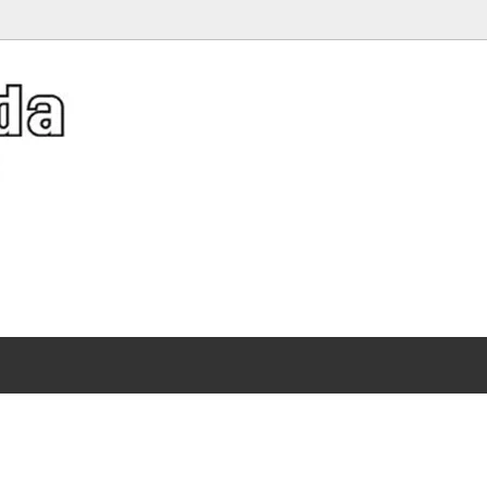
er Hat Collection》夏キャッ
アクネストゥディオズ
バッグ
Diffusion レザーバスケット特集
）
ット特集
（Acne Studios）
ディース 人気ブランドTシャツ特集
ソーシャルソーシャルクラブ
イルビゾンテ
サンダル 刺繍が映える特別なゴールデンスター
 SOCIAL SOCIAL CLUB）
、ガウン
（Il Bisonte）
ストール、ショール、スカーフ
スレット
トリア＆アルバート博物館
サリー
ヴィクトリアシークレット
ワンピース・ドレス
）
（Victoria's Secret）
ーツ・サンダル
シャツ
集
ー
エムエルビーコリア
、iPad、iPhone、携帯グッズ
メンズ
）
（MLB Korea）
シール
ディズニー
ワイト
オレンジキャンディー
持つだけで映えるポーチ
WHITE）
（OrangeCandy）
レット