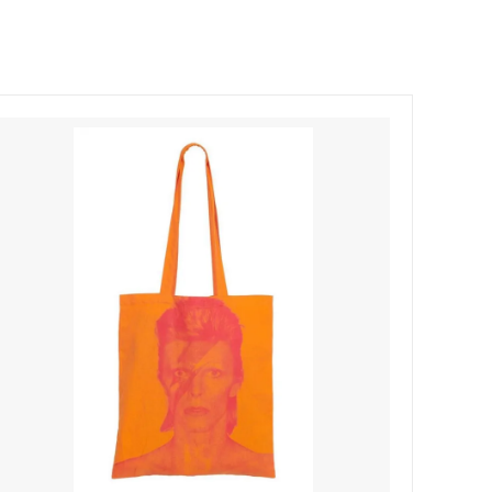
索
レッド - カラー別商品検索
カルバンクライン
（Calvin Klein）
ネイビー - カラー別商品検索
キャットハミル
（Cat Hammill）
索
シルバー - カラー別商品検索
クリーム
索
売れ筋カーディガン特集！
（cream）
アイテム
雨の日を楽しむ！レインファッション特
コートエシエル
集
（Cote&Ciel）
夏の売れ筋かごバッグ！
ザ・ノース・フェイス
（THE NORTH FACE）
！
Cote&Ciel人気バックパック・バッグ8
モデルがSALE！
ン
ジェイミーレイハット
(Jamie Rae Hats)
ジプシー05
（gypsy05）
シャネル