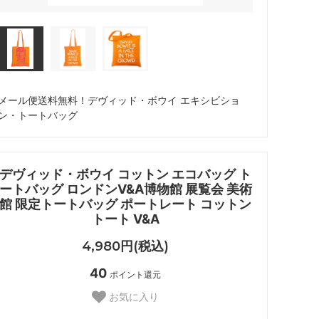
（CHANEL）
ジョイリッチ
（JoyRich）
ステイトオブエスケープ
メール便送料無料！デヴィッド・ボウイ エキシビショ
（State of Escape）
ン・トートバッグ
スワドルデザインズ
（Swaddle Designs）
デヴィッド・ボウイ コットン エコバッグ ト
ソルドス
ートバッグ ロンドンV&A博物館 展覧会 美術
（Soludos）
館 限定トートバッグ ポートレート コットン
トート V&A
チビジュエルズ
（Chibi Jewels）
4,980円(税込)
トゥミ
40
ポイント還元
（TUMI）
お気に入り
トムズ