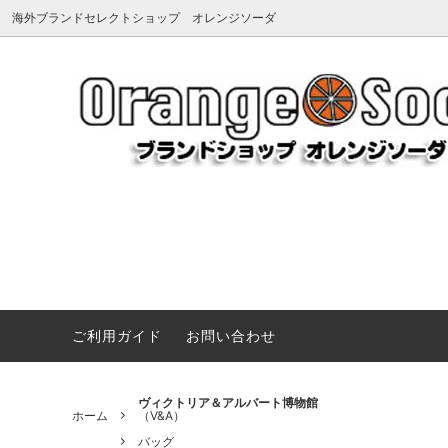
海外ブランドセレクトショップ オレンジソーダ
アーペーセー
《夏を楽しむマストアイテム》サンダ
アグ
《Summ
Dragon 
（A.P.C.）
ル、バッグ、小物など夏のお気に入りを
（UGG
プ＆ハ
VARZAR キャップ ハード vs ソフト 徹底
見つけよう
比較
メンズ・レ
アミパリス
アンチ
UGG新作
（Ami paris）
帽子(ハット＆キャップ)
（ANTI
ローブ
《Vivienne Westwood》ANGLO ネックレス＆ブレ
BONGUSTA 色彩と質感で魅せるバッグ
ヴィヴィアンウエストウッド
Tシャツ
ヴィク
アクセ
（Vivienne Westwood）
（V&A
《JOHNSON MOTORS》アメリカンキャンバストート
タトゥーシール
靴・ブ
《VARZAR》シンプルに映えるVZスタッズキャップ特
ご利用ガイド
お問い合わせ
エヌシーエルエー
エミュ
《Little Marc Jacobs》遊び心あふれるベビーウエア
コート・ジャケット
パソコン
（NCLA）
（EMU
《MAISON KITSUNÉ》CAMPコレクションTシャツ
ペットグッズ（ドッグウェア、首輪、キ
ネイル
エルベシャプリエ
オフホ
ヴィクトリア＆アルバート博物館
《ルイヴィトン美術館》ちょうどいいサイズ感が人気。
ホーム
（V&A）
ャリーなど）
（Herve Chapelier）
（OFF-
《Miu Miu》クラシックと可愛さが出会う特別なウォ
バッグ