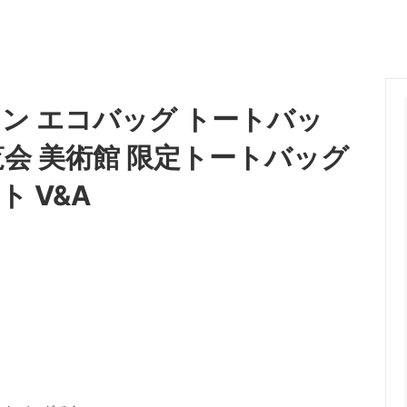
繍ワッペンコレクション
 - カラー別商品検索
ホワイト - カラー別商品検
カルティエ
O比較
lli Straworld）
（CARTIER）
クセサリー
ー - カラー別商品検索
グレー - カラー別商品検索
ュ
キャスキッドソン
ch）
（Cath Kidston）
グ・Tシャツ・定番アイテム
ジ - カラー別商品検索
ゴールド - カラー別商品検
ン エコバッグ トートバッ
ンダル
グラビティ
ン - カラー別商品検索
パープル - カラー別商品検
Flip Flops）
（Gravity）
覧会 美術館 限定トートバッグ
＆ビーチグッズコーナー★
芸能人＆ハリウッドセレブ愛用
ケイスリー
 V&A
特集！
OE）
（Casery）
ランスセール！
赤字特価コーナー！
リステアーレイ
サスアンドベル
istair Rai）
（sass＆belle）
ットドリームスのシングルサイズ
UGGサンダル3モデルがSALE
ケット！
ラ
ジェイアンドエムデヴィッドソ
dra）
（J＆M DAVIDSON）
ト
ジェンズパイレーツブーティー
y John Eshaya）
（Jen's Pirate Booty）
ーエッジ
シャシ