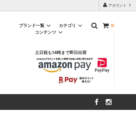
アカウント
ブランド一覧
カテゴリ
0
コンテンツ
アニヤ ハインドマーチ
インテリア雑貨
（ANYA HINDMARCH）
土日祝も14時まで即日出荷
ヴァルフェー
（Valfre）
スウェット
エイソス
財布・ファッション小物
（asos）
ボトムス
エルエヌエー
キッズ・ベビー
（LnA）
ハローキティ
カーハート
（Carhartt）