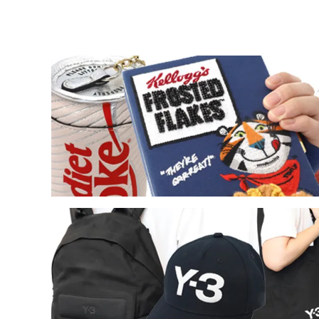
レイジーオーフ
レイル
（Lazy Oaf）
（Rail
ローカルセレブリティー
ローレ
（LocalCelebrity）
（Laur
国内ブランドアウトレット
その他
（Samantha Thavasa他）