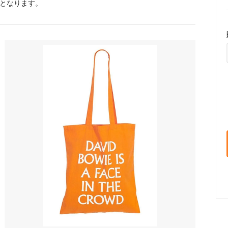
）となります。
i Charm）
（TOM WOOD）
クブランド
トラニ
k Brand）
（Tolani）
ヨークハット
バーバリー
ork Hat）
（BURBERRY）
バザール
GU）
（VARZAR）
ゥー
ビービーダコタ
do）
（BB Dakota）
ゴボス
フィールドキャンディー
 BOSS）
（Field Candy）
ダシオン ルイ・ヴィトン
フォントラブクロージング
tion Louis Vuitton）
（Fontlab Clothing）
プリンプ
DA）
（Primp）