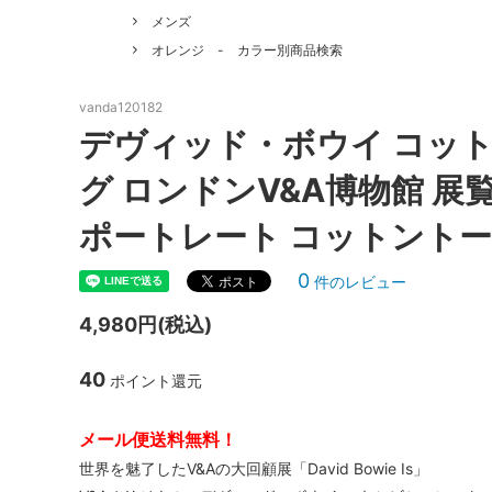
《V&Aカルティエ展限定》パンテール＆フラミンゴ 刺
不思議の国のアリス～alice in
ピンク
カシウエア
カペリ
メンズ
wonderland～
（Kashwere）
《Maison Margiela》5ACバッグ特集｜MINI・MICR
（Cappe
オレンジ - カラー別商品検索
《THE NORTH FACE》遊び心あふれるミニチュアア
ブラック - カラー別商品検索
イエロ
キス
キッチ
《MUCENT》韓国トレンドを纏う新定番キャップ
（Kith NYC）
（Kits
vanda120182
《SUMMER SALE》人気ブランド夏のセール｜バッ
ブルー - カラー別商品検索
オレン
デヴィッド・ボウイ コット
キャメロンハワイ
クササ
ブラウン - カラー別商品検索
グリー
（Cameron Hawaii）
（Kusa 
グ ロンドンV&A博物館 展
★リゾート＆トラベルグッズコーナー★
★水着
クリスチャンディオール
クロエ
ポートレート コットントート
（Christian Dior）
（CHL
0
件のレビュー
タイムセール！
クリア
コムデギャルソン
サーア
（COMME des GARCONS）
（Sir Al
4,980円(税込)
冬の人気ブランドアイテム！
ベアフ
ブラン
サムソナイト
サムド
40
（Samsonite）
（Samu
ポイント還元
ジェシースティール
ジェッ
メール便送料無料！
(Jessie Steele)
（Jet b
世界を魅了したV&Aの大回顧展「David Bowie Is」
ジミーチュウ
ジャガ