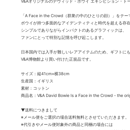
V&Aオリジナルのデヴィッド・ボウイ エキシビション・ト
（JIMMY CHOO）
（Jagg
「A Face in the Crowd（群衆の中のひとりの顔）」
ジャンクフード
ジャン
ボウイが持つ多面的なアイデンティティと時代を超える存
（JunkFood）
（GIANN
シンプルでありながらインパクトのあるグラフィックは、
ジョンストンズ
ジョン
ファンにとって特別な記憶を呼び起こします。
（Johnstons of Elgin）
（John
日本国内では入手が難しいレアアイテムのため、ギフトに
ステラマッカートニー
スプレ
V&A博物館より買い付けた正規品です。
（STELLA McCARTNEY）
（Spra
スワロフスキー
ゼログ
サイズ：縦41cm×横38cm
（SWAROVSKI）
（Zero 
生産国：イギリス
素材：コットン
タリナタランティーノ
ダンヒ
商品名：V&A David Bowie Is a Face in the Crowd - the origi
（TARINA TARANTINO）
（dunhi
チャームシース
チャン
▼送料につきまして
（Charmsies）
（CHAN
※メール便をご選択の場合送料無料とさせていただきます。
※代引きやメール便対象外の商品と同梱の場合には
トキシー
ドニー