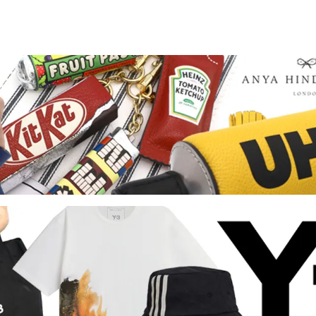
ズ
レネレイド エヌドゥ
s）
（Les Nereides N2）
ンモシ
ワイスリー
en Moshi）
（Y-3）
ブランド