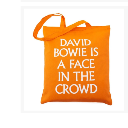
ベアフットドリームス
ベッツ
（Barefoot Dreams）
（Bets
ポールスミス
ポロ ラ
（PAUL SMITH）
（POLO
マイティーファイン
マッカ
（Mighty Fine）
（Mack
マリメッコ
マルニ
（marimekko）
（MAR
ムセント
メゾン
（MUCENT）
（MAIS
モドクロス
モンベ
（modcloth）
（mont
ラファイン
ラ・メ
（LaFine）
(La Mai