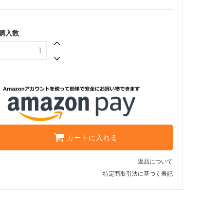
（Toms）
トランペット
購入数
（Trumpette）
バイ フィリップ
（by philippe）
ハットアタック
（Hat Attack）
ピエールアルディ
（PIERRE HARDY）
カートに入れる
フェリックスレイ
（Felix Rey）
返品について
フーターズ
特定商取引法に基づく表記
（HOOTERS）
フルラ
（Furla）