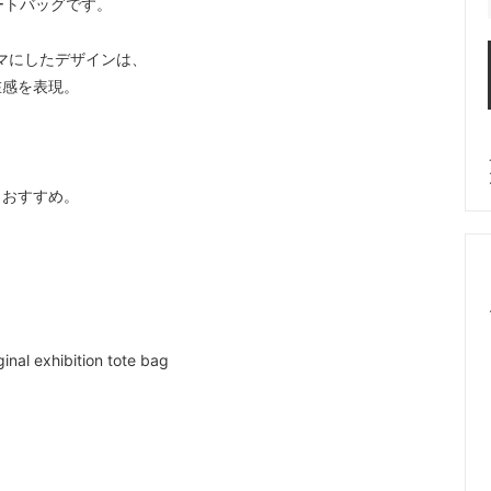
ートバッグです。
er Edge）
（shashi）
をテーマにしたデザインは、
ニキアリーニ
ジューシークチュール
在感を表現。
I CHIARINI）
（JuicyCouture）
ソンモータース
ジリア
son Motors）
（Gillia）
もおすすめ。
ーグラウンド
スワギンテイルズ
yground）
（SWAGGINTAILS）
ラビティ
ソース
Gravity）
（Sauce）
ル
チェイサーLA
nal exhibition tote bag
ll）
（ChaserLA）
ルー
ディズニークチュール
 LUU）
（DisneyCouture）
チャーム
トムウッド