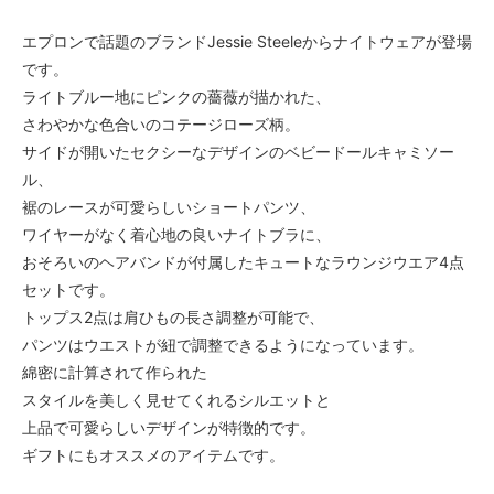
エプロンで話題のブランドJessie Steeleからナイトウェアが登場
です。
ライトブルー地にピンクの薔薇が描かれた、
さわやかな色合いのコテージローズ柄。
サイドが開いたセクシーなデザインのベビードールキャミソー
ル、
裾のレースが可愛らしいショートパンツ、
ワイヤーがなく着心地の良いナイトブラに、
おそろいのヘアバンドが付属したキュートなラウンジウエア4点
セットです。
トップス2点は肩ひもの長さ調整が可能で、
パンツはウエストが紐で調整できるようになっています。
綿密に計算されて作られた
スタイルを美しく見せてくれるシルエットと
上品で可愛らしいデザインが特徴的です。
ギフトにもオススメのアイテムです。