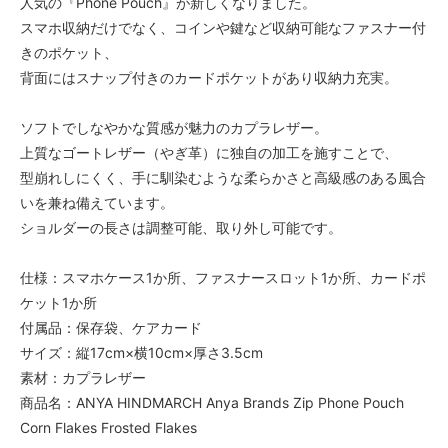
人気の『Phone Pouch』が新しくなりました。
スマホ収納だけでなく、コインや鍵など収納可能なファスナー付
きのポケット、
背面にはスナップ付きのカードポケットがあり収納力充実。
ソフトでしなやかな質感が魅力のカプラレザー。
上質なゴートレザー（やぎ革）に独自の加工を施すことで、
型崩れしにくく、手に馴染むような柔らかさと高級感のある風合
いを兼ね備えています。
ショルダーの長さは調整可能、取り外し可能です。
仕様：スマホケース1か所、ファスナースロット1か所、カードポ
ケット1か所
付属品：保存袋、ケアカード
サイズ：縦17cm×横10cm×厚さ3.5cm
素材：カプラレザー
商品名：ANYA HINDMARCH Anya Brands Zip Phone Pouch
Corn Flakes Frosted Flakes