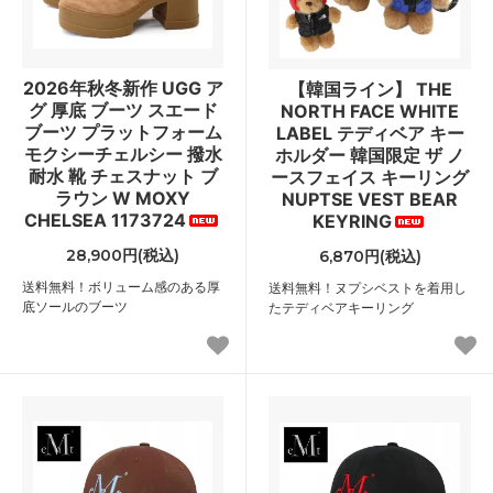
2026年秋冬新作 UGG ア
【韓国ライン】 THE
グ 厚底 ブーツ スエード
NORTH FACE WHITE
ブーツ プラットフォーム
LABEL テディベア キー
モクシーチェルシー 撥水
ホルダー 韓国限定 ザ ノ
耐水 靴 チェスナット ブ
ースフェイス キーリング
ラウン W MOXY
NUPTSE VEST BEAR
CHELSEA 1173724
KEYRING
28,900円(税込)
6,870円(税込)
送料無料！ボリューム感のある厚
送料無料！ヌプシベストを着用し
底ソールのブーツ
たテディベアキーリング