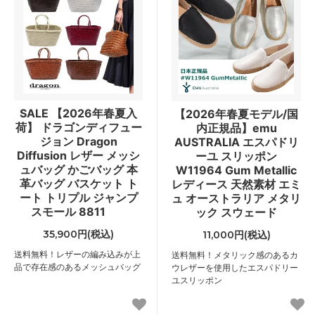
SALE 【2026年春夏入
【2026年春夏モデル/国
荷】 ドラゴンディフュー
内正規品】emu
ジョン Dragon
AUSTRALIA エスパドリ
Diffusion レザー メッシ
ーユ スリッポン
ュバッグ かごバッグ 本
W11964 Gum Metallic
革バッグ バスケット ト
レディース 天然素材 エミ
ート トリプル ジャンプ
ュ オーストラリア メタリ
スモール 8811
ック スウェード
35,900円(税込)
11,000円(税込)
送料無料！レザーの編み込みが上
送料無料！メタリック感のあるカ
品で存在感のあるメッシュバッグ
ウレザーを使用したエスパドリー
ユスリッポン