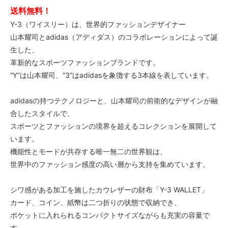
送料無料！
Y-3（ワイスリー）は、世界的ファッションデザイナー
山本耀司とadidas（アディダス）のコラボレーションによって誕
生した、
革新的なスポーツファッションブランドです。
“Y”は山本耀司、“3”はadidasを象徴する3本線を表しています。
adidasの持つテクノロジーと、山本耀司の前衛的なデザインが融
合したスタイルで、
スポーツとファッションの境界を超えるコレクションを展開して
います。
機能性とモードが共存する唯一無二の世界観は、
世界中のファッション感度の高い層から支持を集めています。
シワ感がある加工を施したカウレザーの財布「Y-3 WALLET」
カード、コイン、紙幣は二つ折りの状態で収納でき、
ポケットに入れられるコンパクトサイズながらも充実の容量で
す。