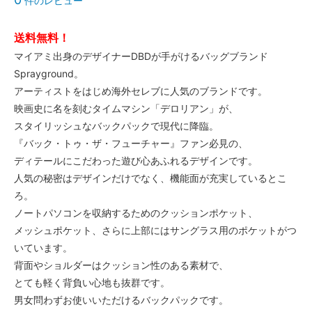
件のレビュー
送料無料！
マイアミ出身のデザイナーDBDが手がけるバッグブランド
Sprayground。
アーティストをはじめ海外セレブに人気のブランドです。
映画史に名を刻むタイムマシン「デロリアン」が、
スタイリッシュなバックパックで現代に降臨。
『バック・トゥ・ザ・フューチャー』ファン必見の、
ディテールにこだわった遊び心あふれるデザインです。
人気の秘密はデザインだけでなく、機能面が充実しているとこ
ろ。
ノートパソコンを収納するためのクッションポケット、
メッシュポケット、さらに上部にはサングラス用のポケットがつ
いています。
背面やショルダーはクッション性のある素材で、
とても軽く背負い心地も抜群です。
男女問わずお使いいただけるバックパックです。